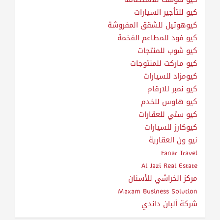
كيو للتأجير السيارات
كيوهوتيل للشقق المفروشة
كيو فود للمطاعم الفخمة
كيو شوب للمنتجات
كيو ماركت للمنتوجات
كيومزاد للسيارات
كيو نمبر للارقام
كيو هاوس للخدم
كيو ستي للعقارات
كيوكارز للسيارات
نيو ون العقارية
Fanar Travel
Al Jazi Real Estate
مركز الخراشي للأسنان
Maxam Business Solution
شركة ألبان داندي