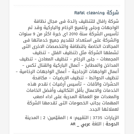
طلب
شركة Rafal cleaning
اشتراك
شركة رافال للتنظيف رائدة فى مجال نظافة
الواجهات وجلى وتلميع الرخام والباركية وقد تم
تأسيس الشركة سنة 2010 اى خبرة اكثر من 9 سنوات
الاحصائيات
والشركة على استعداد لتقديم جميع خدماتها فى
المجالات الخاصة بالنظافة والتخصصات الاخرى التى
الأقسام
تشملها الشركة مثل (تنظيف الفلل – تنظيف
المجمعات – جلى الرخام – تنظيف المعادن – تنظيف
المداخن والمطابخ – أعمال الباركية والقنال تكس –
شركات
أعمال الواجهات الزجاجية – أعمال الواجهات الرخامية –
مميزة
تنظيف الحوائط – تنظيف الارضيات – مكافحة
الحشرات والآفات – تأسيس أرضيات ) نقدم هذه
إبحث
الخدمات والاعمال بأقل التكاليف وأفضل الخامات
والمعدات مع العمالة المدربة على اداء اصعب
المهمات بجانب الخصومات التى تقدمها الشركة
إتصل
لعملائها الجدد.
بنا
الزيارات: 3735 | التقييم: 4 | المقيّمين: 2 | المدينة
الدوحة
| اللغة
عربي _ AR
إعلانات