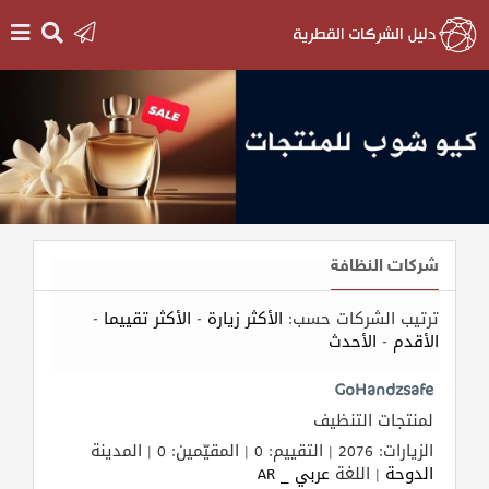
الرئيسية
دخول
التسجيل
شركات النظافة
English
ترتيب الشركات حسب:
الأكثر زيارة
-
الأكثر تقييما
-
الأقدم
-
الأحدث
أضف
GoHandzsafe
اعلانك
لمنتجات التنظيف
الزيارات: 2076 | التقييم: 0 | المقيّمين: 0 | المدينة
مطلوب
الدوحة
| اللغة
عربي _ AR