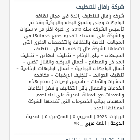
شركة رافال للتنظيف
شركة رافال للتنظيف رائدة فى مجال نظافة
المنتدى
الواجهات وجلى وتلميع الرخام والباركية وقد تم
تأسيس الشركة سنة 2010 اى خبرة اكثر من 9 سنوات
والشركة على استعداد لتقديم جميع خدماتها فى
كيو
المجالات الخاصة بالنظافة والتخصصات الاخرى التى
مزاد
تشملها الشركة مثل (تنظيف الفلل – تنظيف
المجمعات – جلى الرخام – تنظيف المعادن – تنظيف
المداخن والمطابخ – أعمال الباركية والقنال تكس –
كيو
أعمال الواجهات الزجاجية – أعمال الواجهات الرخامية –
نمبر
تنظيف الحوائط – تنظيف الارضيات – مكافحة
الحشرات والآفات – تأسيس أرضيات ) نقدم هذه
كيو
الخدمات والاعمال بأقل التكاليف وأفضل الخامات
كارز
والمعدات مع العمالة المدربة على اداء اصعب
المهمات بجانب الخصومات التى تقدمها الشركة
لعملائها الجدد .
كيو
الزيارات: 3926 | التقييم: 0 | المقيّمين: 0 | المدينة
ماركت
الدوحة
| اللغة
عربي _ AR
الدليل