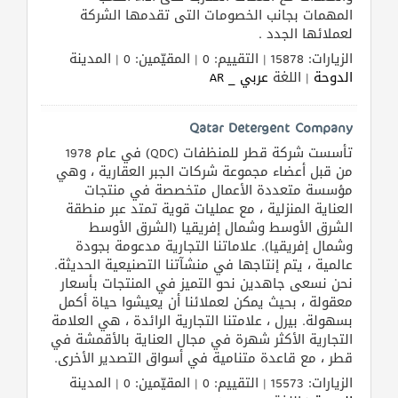
المهمات بجانب الخصومات التى تقدمها الشركة
لعملائها الجدد .
الزيارات: 15878 | التقييم: 0 | المقيّمين: 0 | المدينة
الدوحة
| اللغة
عربي _ AR
Qatar Detergent Company
تأسست شركة قطر للمنظفات (QDC) في عام 1978
من قبل أعضاء مجموعة شركات الجبر العقارية ، وهي
مؤسسة متعددة الأعمال متخصصة في منتجات
العناية المنزلية ، مع عمليات قوية تمتد عبر منطقة
الشرق الأوسط وشمال إفريقيا (الشرق الأوسط
وشمال إفريقيا). علاماتنا التجارية مدعومة بجودة
عالمية ، يتم إنتاجها في منشآتنا التصنيعية الحديثة.
نحن نسعى جاهدين نحو التميز في المنتجات بأسعار
معقولة ، بحيث يمكن لعملائنا أن يعيشوا حياة أكمل
بسهولة. بيرل ، علامتنا التجارية الرائدة ، هي العلامة
التجارية الأكثر شهرة في مجال العناية بالأقمشة في
قطر ، مع قاعدة متنامية في أسواق التصدير الأخرى.
الزيارات: 15573 | التقييم: 0 | المقيّمين: 0 | المدينة