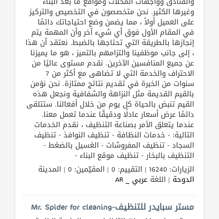
والفنادق وواجهات المحلات ومواقع ما بعد البناء
وغيرها الكثير. نحن متخصصون في التخصيص والتركيز
على العميل أولاً ، مما يضمن وضع احتياجاتك دائمًا
في المقام الأول فوق أي شيء آخر وأن المهمة يتم
إنجازها بالطريقة التي تحتاجها بالضبط. نعتقد أن هذا
، إلى جانب موظفينا والتزامهم بالتميز ، هو ما يميزنا
عن جميع المنافسين الآخرين. نقدم مستوى عاليًا من
الاحتراف والخدمة التي لا تضاهى مع أكثر من 7
سنوات من الخبرة في تقديم نتائج ممتازة. نحن نؤمن
بالقيم القديمة مثل النزاهة والشفافية ونجعل هذه
القيم تنبض بالحياة كل يوم من خلال أفعالنا. ستتلقى
دائمًا عرض أسعار عادلًا ودقيقًا عندما تعمل معنا.
عندما يتعلق الأمر بصناعة التنظيف ، نقدم الخدمات
التالية: - خدمات النظافة - تنظيف النوافذ - تنظيف
السجاد - تنظيف المفروشات - الغسيل بالضغط -
التنظيف بالبخار - تنظيف موقع البناء -
الزيارات: 16240 | التقييم: 0 | المقيّمين: 0 | المدينة
الدوحة
| اللغة
عربي _ AR
مستر سبايدر للتنظيف-Mr. Spider for cleaning