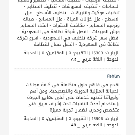
- تنظيف الارضيات - تنظيف المكاتب - تطهير وتعقيم
الحمامات - تنظيف المفروشات - تنظيف المطابخ -
طلب
تنظيف موكيت وانتريهات - تنظيف الأسطح - عزل
اشتراك
الاسطح - عزل خزانات المياة - عزل المسابح - صيانة
وترميم المسابح - مكافحة الحشرات - انشاء المسابح
ورش المبيدات - افضل شركة نظافة في السعودية -
الاحصائيات
افضل سعر شركة تنظيف في السعودية - اسرع شركة
نظافة في السعودية - افضل ضمان للنظافة
الأقسام
الزيارات: 15309 | التقييم: 0 | المقيّمين: 0 | المدينة
الدوحة
| اللغة
عربي _ AR
شركات
مميزة
Fahim
نقدم في فاهم حلول متكاملة في كافة مجالات
إبحث
الصيانة المنزلية الدورية والتصحيحية. ومن أهم
أولوياتنا تقديم خدمات على أعلى معايير الجودة
بإستخدام أحدث التقنيات تحت إشراف فريق فني
إتصل
متخصص ومدرب لضمان تجربة مميزة
بنا
الزيارات: 15906 | التقييم: 0 | المقيّمين: 0 | المدينة
الدوحة
| اللغة
عربي _ AR
إعلانات