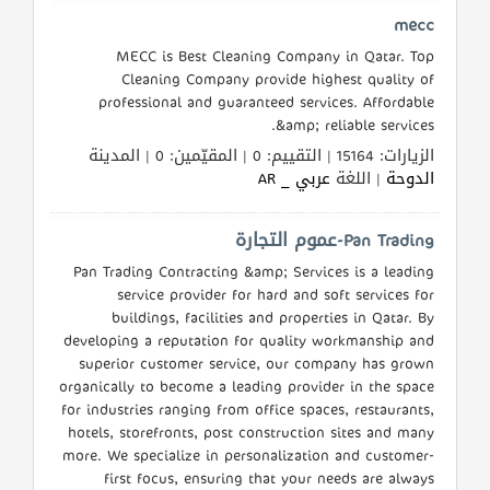
mecc
MECC is Best Cleaning Company in Qatar. Top
المنتدى
Cleaning Company provide highest quality of
professional and guaranteed services. Affordable
&amp; reliable services.
كيو
الزيارات: 15164 | التقييم: 0 | المقيّمين: 0 | المدينة
مزاد
الدوحة
| اللغة
عربي _ AR
كيو
Pan Trading-عموم التجارة
نمبر
Pan Trading Contracting &amp; Services is a leading
service provider for hard and soft services for
كيو
buildings, facilities and properties in Qatar. By
كارز
developing a reputation for quality workmanship and
superior customer service, our company has grown
organically to become a leading provider in the space
كيو
for industries ranging from office spaces, restaurants,
ماركت
hotels, storefronts, post construction sites and many
more. We specialize in personalization and customer-
الدليل
first focus, ensuring that your needs are always