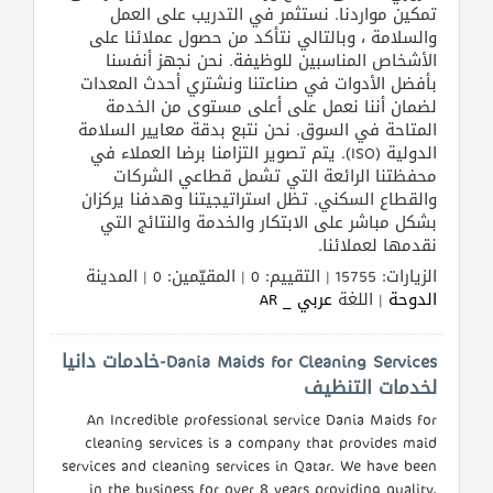
تمكين مواردنا. نستثمر في التدريب على العمل
والسلامة ، وبالتالي نتأكد من حصول عملائنا على
الأشخاص المناسبين للوظيفة. نحن نجهز أنفسنا
بأفضل الأدوات في صناعتنا ونشتري أحدث المعدات
لضمان أننا نعمل على أعلى مستوى من الخدمة
المتاحة في السوق. نحن نتبع بدقة معايير السلامة
الدولية (ISO). يتم تصوير التزامنا برضا العملاء في
محفظتنا الرائعة التي تشمل قطاعي الشركات
والقطاع السكني. تظل استراتيجيتنا وهدفنا يركزان
بشكل مباشر على الابتكار والخدمة والنتائج التي
نقدمها لعملائنا.
الزيارات: 15755 | التقييم: 0 | المقيّمين: 0 | المدينة
الدوحة
| اللغة
عربي _ AR
Dania Maids for Cleaning Services-خادمات دانيا
لخدمات التنظيف
An Incredible professional service Dania Maids for
cleaning services is a company that provides maid
services and cleaning services in Qatar. We have been
in the business for over 8 years providing quality,