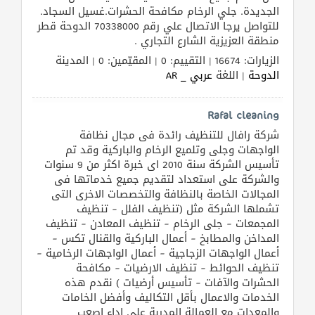
الجديدة. جلي الرخام مكافحة الحشرات.غسيل السجاد.
للتواصل يرجا الاتصال علي رقم 70338000 الدوحة قطر
منطقة العزيزية الشارع التجاري .
الزيارات: 16674 | التقييم: 0 | المقيّمين: 0 | المدينة
الدوحة
| اللغة
عربي _ AR
Rafal cleaning
شركة رافال للتنظيف رائدة فى مجال نظافة
الواجهات وجلى وتلميع الرخام والباركية وقد تم
تأسيس الشركة سنة 2010 اى خبرة اكثر من 9 سنوات
والشركة على استعداد لتقديم جميع خدماتها فى
المجالات الخاصة بالنظافة والتخصصات الاخرى التى
تشملها الشركة مثل (تنظيف الفلل – تنظيف
المجمعات – جلى الرخام – تنظيف المعادن – تنظيف
المداخن والمطابخ – أعمال الباركية والقنال تكس –
أعمال الواجهات الزجاجية – أعمال الواجهات الرخامية –
تنظيف الحوائط – تنظيف الارضيات – مكافحة
الحشرات والآفات – تأسيس أرضيات ) نقدم هذه
الخدمات والاعمال بأقل التكاليف وأفضل الخامات
والمعدات مع العمالة المدربة على اداء اصعب