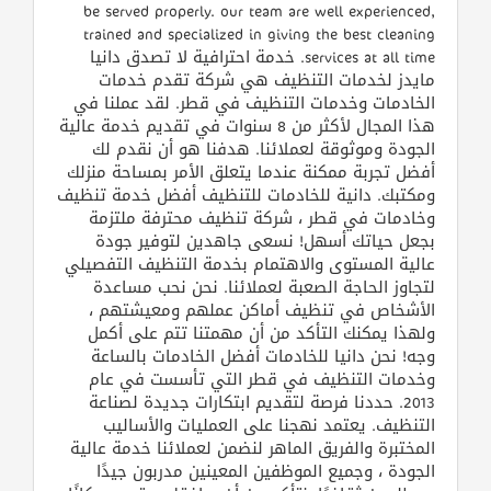
be served properly. our team are well experienced,
trained and specialized in giving the best cleaning
services at all time. خدمة احترافية لا تصدق دانيا
مايدز لخدمات التنظيف هي شركة تقدم خدمات
الخادمات وخدمات التنظيف في قطر. لقد عملنا في
هذا المجال لأكثر من 8 سنوات في تقديم خدمة عالية
الجودة وموثوقة لعملائنا. هدفنا هو أن نقدم لك
أفضل تجربة ممكنة عندما يتعلق الأمر بمساحة منزلك
ومكتبك. دانية للخادمات للتنظيف أفضل خدمة تنظيف
وخادمات في قطر ، شركة تنظيف محترفة ملتزمة
بجعل حياتك أسهل! نسعى جاهدين لتوفير جودة
عالية المستوى والاهتمام بخدمة التنظيف التفصيلي
لتجاوز الحاجة الصعبة لعملائنا. نحن نحب مساعدة
الأشخاص في تنظيف أماكن عملهم ومعيشتهم ،
ولهذا يمكنك التأكد من أن مهمتنا تتم على أكمل
وجه! نحن دانيا للخادمات أفضل الخادمات بالساعة
وخدمات التنظيف في قطر التي تأسست في عام
2013. حددنا فرصة لتقديم ابتكارات جديدة لصناعة
التنظيف. يعتمد نهجنا على العمليات والأساليب
المختبرة والفريق الماهر لنضمن لعملائنا خدمة عالية
الجودة ، وجميع الموظفين المعينين مدربون جيدًا