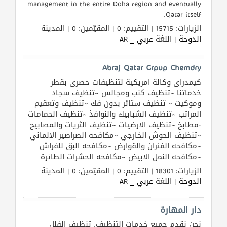
management in the entire Doha region and eventually
Qatar itself.
الزيارات: 15715 | التقييم: 0 | المقيّمين: 0 | المدينة
الدوحة
| اللغة
عربي _ AR
Abraj Qatar Grpup Chemdry
كيمدراى وكالة امريكية لتنظيفات حصرى بقطر
خدماتنا ~تنظيف كنب ومجالس ~تنظيف سجاد
وموكيت ~ تنظيف ستائر بدون فك ~تنظيف وتعقيم
المراتب ~تنظيف الشبابيك والنوافذ ~تنظيف الحمامات
-مطابخ ~تنظيف الارضيات ~تنظيف الثريات والمصابيح
~تنظيف الحوش الخارجي ~مكافحه الصراصير الالماني
~مكافحه الفئران والقوارض ~مكافحه البق للفراش
~مكافحه النمل الابيض ~مكافحه الحشرات الطائرة
الزيارات: 18301 | التقييم: 0 | المقيّمين: 0 | المدينة
الدوحة
| اللغة
عربي _ AR
دار المهارة
نحن نقدم جميع خدمات التنظيف. تنظيف الفلل