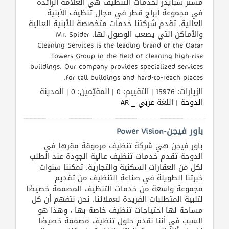
مستر سبايدر لخدمات التنظيف هي العلامة الرائدة
في مجموعة أبراج قطر في مجال تنظيف الأبنية
العالية. تقدم شركتنا خدمات متخصصة للأبنية العالية
والأماكن التي يصعب الوصول لها. Mr. Spider
Cleaning Services is the leading brand of the Qatar
Towers Group in the field of cleaning high-rise
buildings. Our company provides specialized services
for tall buildings and hard-to-reach places.
الزيارات: 15976 | التقييم: 0 | المقيّمين: 0 | المدينة
الدوحة
| اللغة
عربي _ AR
باور فيجن-Power Vision
باور فيجن هي شركة تنظيف مرموقة مقرها في
الدوحة تقدم خدمات تنظيف عالية الجودة عند الطلب
لكل من العقارات السكنية والتجارية. تمكننا سنوات
خبرتنا الطويلة في صناعة التنظيف من تقديم
مجموعة واسعة من خدمات التنظيف المصممة خصيصًا
لتلبية المتطلبات الفريدة لعملائنا. نحن نتفهم أن كل
مساحة لها احتياجات تنظيف خاصة بها ، وهذا هو
السبب في أننا نقدم حلول تنظيف مصممة خصيصًا