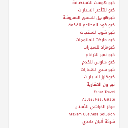
كيو هوست للاستضافة
كيو للتأجير السيارات
كيوهوتيل للشقق المفروشة
كيو فود للمطاعم الفخمة
كيو شوب للمنتجات
كيو ماركت للمنتوجات
كيومزاد للسيارات
كيو نمبر للارقام
كيو هاوس للخدم
كيو ستي للعقارات
كيوكارز للسيارات
نيو ون العقارية
Fanar Travel
Al Jazi Real Estate
مركز الخراشي للأسنان
Maxam Business Solution
شركة ألبان داندي