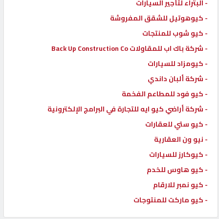
- البتراء لتأجير السيارات
- كيوهوتيل للشقق المفروشة
- كيو شوب للمنتجات
- شركة باك اب للمقاولات Back Up Construction Co
- كيومزاد للسيارات
- شركة ألبان داندي
- كيو فود للمطاعم الفخمة
- شركة أراضي كيو ايه للتجارة في البرامج الإلكترونية
- كيو ستي للعقارات
- نيو ون العقارية
- كيوكارز للسيارات
- كيو هاوس للخدم
- كيو نمبر للارقام
- كيو ماركت للمنتوجات