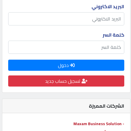
البريد الاكتروني
كيو
كارز
كلمة السر
كيو
ماركت
الدليل
دخول
القطري
تسجيل حساب جديد
POWERED
BY
QHOST
الشركات المميزة
- Maxam Business Solution