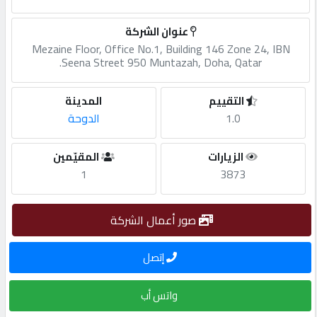
مطلوب
عنوان الشركة
Mezaine Floor, Office No.1, Building 146 Zone 24, IBN
Seena Street 950 Muntazah, Doha, Qatar.
طلب
اشتراك
التقييم
المدينة
1.0
الدوحة
الاحصائيات
الزيارات
المقيّمين
1
3873
الأقسام
صور أعمال الشركة
شركات
مميزة
إتصل
واتس أب
إبحث