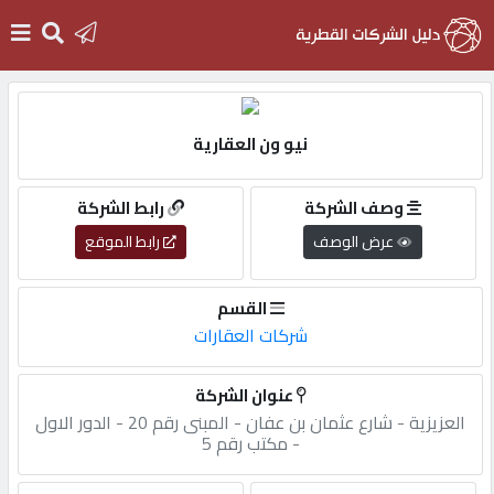
الرئيسية
نيو ون العقارية
دخول
وصف الشركة
رابط الشركة
عرض الوصف
رابط الموقع
التسجيل
القسم
English
شركات العقارات
عنوان الشركة
العزيزية - شارع عثمان بن عفان - المبنى رقم 20 - الدور الاول
أضف
- مكتب رقم 5
اعلانك