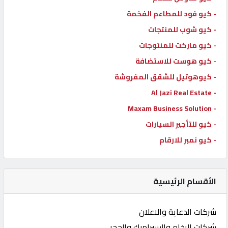
- كيو فود للمطاعم الفخمة
- كيو شوب للمنتجات
- كيو ماركت للمنتوجات
- كيو هوست للاستضافة
- كيوهوتيل للشقق المفروشة
- Al Jazi Real Estate
- Maxam Business Solution
- كيو للتأجير السيارات
- كيو نمبر للارقام
الأقسام الرئيسية
شركات الدعاية والاعلان
شركات الرخام والسيراميك والحجر