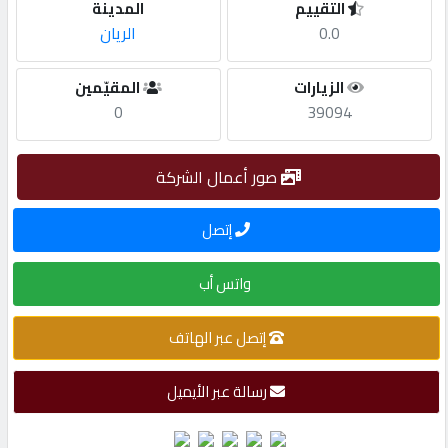
التقييم
المدينة
0.0
الريان
مطلوب
الزيارات
المقيّمين
طلب
0
39094
اشتراك
صور أعمال الشركة
الاحصائيات
إتصل
الأقسام
واتس أب
شركات
إتصل عبر الهاتف
مميزة
رسالة عبر الأيميل
إبحث