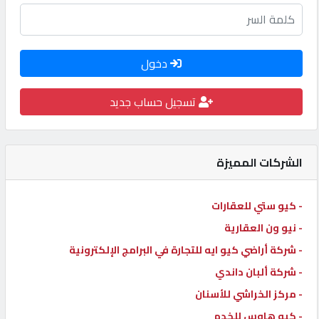
كيو
كارز
دخول
كيو
تسجيل حساب جديد
ماركت
الدليل
الشركات المميزة
القطري
- كيو ستي للعقارات
POWERED
BY
- نيو ون العقارية
QHOST
- شركة أراضي كيو ايه للتجارة في البرامج الإلكترونية
- شركة ألبان داندي
- مركز الخراشي للأسنان
- كيو هاوس للخدم