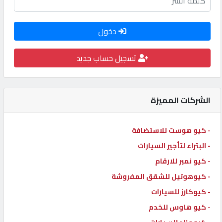
كيو
كارز
دخول
تسجيل حساب جديد
كيو
ماركت
الشركات المميزة
الدليل
القطري
- كيو هوست للاستضافة
- البتراء لتأجير السيارات
POWERED
BY
- كيو نمبر للارقام
QHOST
- كيوهوتيل للشقق المفروشة
- كيوكارز للسيارات
- كيو هاوس للخدم