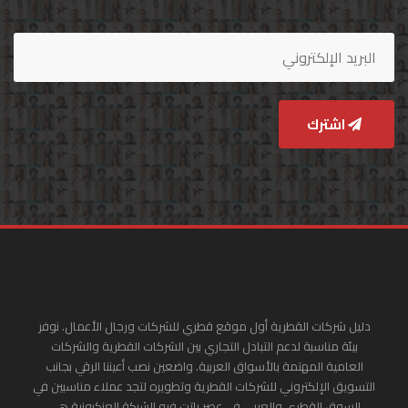
اشترك
دليل شركات القطرية أول موقع قطري للشركات ورجال الأعمال. نوفر
بيئة مناسبة لدعم التبادل التجاري بين الشركات القطرية والشركات
العامية المهتمة بالأسواق العربية. واضعين نصب أعيننا الرقي بجانب
التسويق الإلكتروني للشركات القطرية وتطويره لتجد عملاء مناسبين في
السوق القطري والعربي في عصر باتت فيه الشبكة العنكبونية هي