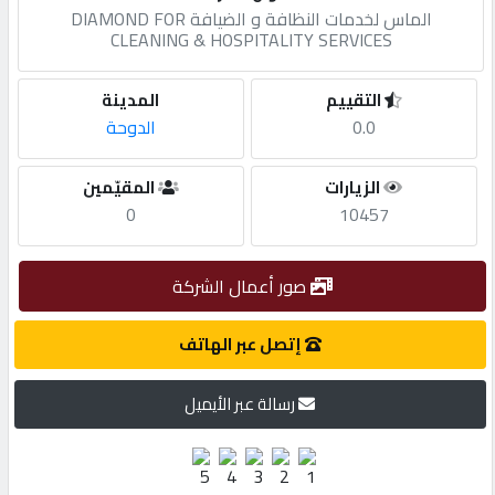
الماس لخدمات النظافة و الضيافة DIAMOND FOR
CLEANING & HOSPITALITY SERVICES
مطلوب
التقييم
المدينة
طلب
0.0
الدوحة
اشتراك
الزيارات
المقيّمين
0
10457
الاحصائيات
صور أعمال الشركة
الأقسام
إتصل عبر الهاتف
شركات
مميزة
رسالة عبر الأيميل
إبحث