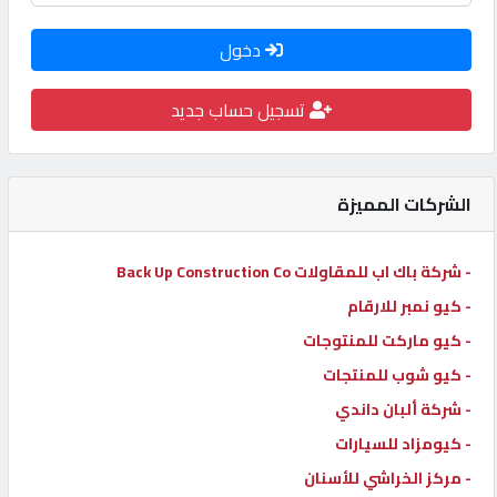
كيو
دخول
كارز
تسجيل حساب جديد
كيو
ماركت
الشركات المميزة
الدليل
القطري
- شركة باك اب للمقاولات Back Up Construction Co
- كيو نمبر للارقام
POWERED
- كيو ماركت للمنتوجات
BY
- كيو شوب للمنتجات
QHOST
- شركة ألبان داندي
- كيومزاد للسيارات
- مركز الخراشي للأسنان