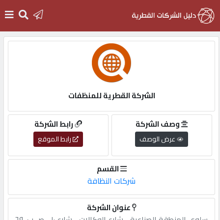
الرئيسية
دخول
الشركة القطرية للمنظفات
التسجيل
وصف الشركة
رابط الشركة
عرض الوصف
رابط الموقع
English
القسم
شركات النظافة
أضف
عنوان الشركة
اعلانك
سلوى,المنطقة,الصناعية,-,شارع,الوكالات,-,شارع,١٠,-,ص.ب.,٦٩