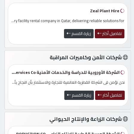
Zeal Plant Hire
مطلوب
..
Zeal Plant Hire is a trusted equipment and temporary facility rental company in Qatar, delivering reliable solutions for...
طلب
تفاصيل أكثر
زيارة القسم
اشتراك
شركات الأمن وكاميرات المراقبة
الاحصائيات
الشركة الأوروبية للحراسة والخدمات الأمنية European Guarding & Security Services Co
الأقسام
نحن نؤمن فى الشركة القطرية العالمية للتجارة والاستثمار بأن النجاح يأتي من التركيز المستمر على الإبداع وتنفيذ الأعمال. ول...
تفاصيل أكثر
زيارة القسم
شركات
مميزة
شركات الزراعة والإنتاج الحيواني
إبحث
الشركة العربية القطرية للإنتاج الزراعي ARAB QATAR AGRICULTURAL PRODUCTION CO