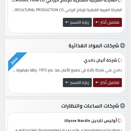
الشركة العربية القطرية للإنتاج الزراعي ARAB QATAR AGRICULTURAL PRODUCTION CO...
إتصل
بنا
تفاصيل أكثر
زيارة القسم
إعلانات
شركات المواد الغذائية
مميز
شركة ألبان داندي
المنتدى
داندي هي شركة رائدة في تصنيع الألبان منذ عام 1973. زبائننا يعرفوننا من المنتجات الصحية لدينا...
تفاصيل أكثر
زيارة القسم
كيو
مزاد
شركات الساعات والنظارات
كيو
نمبر
أوليس ناردين Ulysse Nardin
More than 170 years ago, Ulysse Nardin began making marine and pocket chronometers in Le Locle, a mountainous location i...
سا