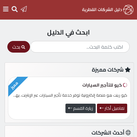
ابحث في الدليل
الرئيسية
بحث
دخول
شركات مميزة
التسجيل
مميز
كيو للتأجير السيارات
English
كيو رينت هو منصة إلكترونية توفر خدمة تأجير السيارات عبر الإنترنت. يهدف الموقع إلى تسهيل وتحسين عملية استئجار السيارات لل...
تفاصيل أكثر
زيارة القسم
أضف
اعلانك
أحدث الشركات