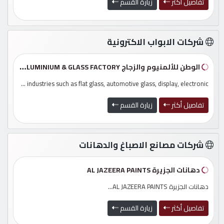
تفاصيل أكثر
زيارة القسم
شركات الابواب الاكترونية
الوطن للألمنيوم والزجاج AL WATAN ALUMINIUM & GLASS FACTORY
Company is continuing global deployment focusing on industries such as flat glass, automotive glass, display, electronic...
تفاصيل أكثر
زيارة القسم
شركات مصانع الاصباغ والدهانات
دهانات الجزيرة AL JAZEERA PAINTS
دهانات الجزيرة AL JAZEERA PAINTS...
دها
تفاصيل أكثر
زيارة القسم