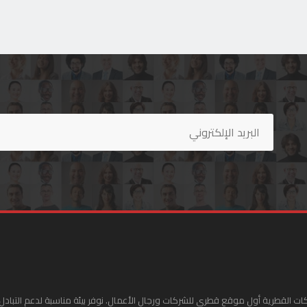
ات القطرية أول موقع قطري للشركات ورجال الأعمال. نوفر بيئة مناسبة لدعم التبادل 