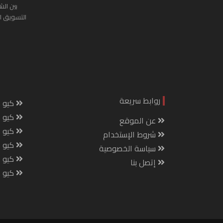
بين الش
التسويق ا
روابط سريعة
كيو س
كيو ك
عن الموقع
كيو 
شروط الإستخدام
كيو س
سياسة الخصوصية
كيو م
إتصل بنا
كيو ص