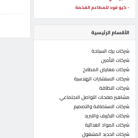
- كيو فود للمطاعم الفخمة
كيو
كارز
الأقسام الرئيسية
كيو
ماركت
شركات برك السباحة
شركات التأمين
الدليل
شركات معارض المطابخ
القطري
شركات الاستشارات الهندسية
شركات النظافة
POWERED
مشاهير صفحات التواصل الاجتماعي
BY
QHOST
شركات الاستضافة والتصميم
شركات التكييف والتبريد
شركات المواد الغذائية
شركات الحديد المشغول