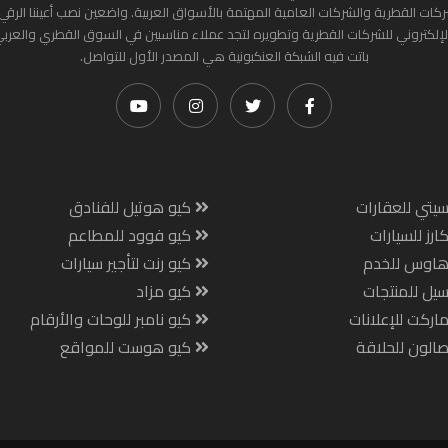
ركات القطرية والشركات العامية المهتمة بالأسواق العربية. واضعين نصب أعيننا الرقي
لإلكتروني للشركات القطرية وتطويره لتجد عملاء مناسبين في السوق القطري والعرب
باتت فيه الشبكة العنكبونية هي المصدر الأول للتواصل.
يتي للعقارات
كيو هوتيل للفنادق
ارز للسيارات
كيو فوود للمطاعم
هاوس للخدم
كيو رنت لتأجير سيارات
يل للمنتجات
كيو مزاد
اركت للإعلانات
كيو نامبر للوحات والأرقام
الون للحلاقة
كيو هوست للمواقع