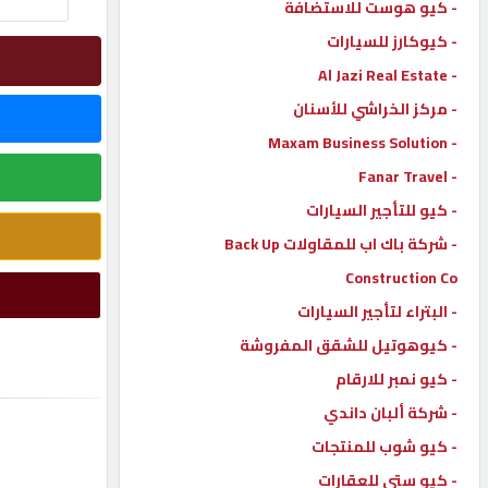
- كيو هوست للاستضافة
إتصل
- كيوكارز للسيارات
بنا
- Al Jazi Real Estate
- مركز الخراشي للأسنان
إعلانات
- Maxam Business Solution
- Fanar Travel
- كيو للتأجير السيارات
- شركة باك اب للمقاولات Back Up
المنتدى
Construction Co
- البتراء لتأجير السيارات
كيو
مزاد
- كيوهوتيل للشقق المفروشة
- كيو نمبر للارقام
- شركة ألبان داندي
كيو
نمبر
- كيو شوب للمنتجات
- كيو ستي للعقارات