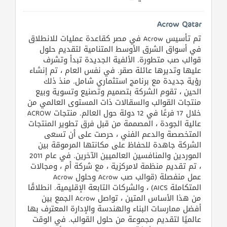
القطري
Acrow Qatar
تم تأسيس Acrow في مصر كقاعدة عمليات للانطلاق
POWERED
في أسواق الشرق الأوسط المتنامية لتقديم حلول
BY
قوالب صب متطورة. الألفية الجديدة تبدأ وتشرف
QHOST
عليها وتديرها عائلة صقر. في نفس العام ، تم إنشاء
رؤية جديدة مع برنامج استثماري شامل. منذ ذلك
الحين ، تقوم الشركة بتصميم وتصنيع وتسوية وبيع
منتجات القوالب والسقالات ذات المستوى العالمي من
خلال 17 فرعًا في 12 دولة حول العالم. منتجات ACROW
عالية الجودة ، المصممة من قبل فرق تطوير المنتجات
المتخصصة والدعم الفني ، حرصت على أن تسعى
الشركة جاهدة للحفاظ على مكانتها المرموقة بين
الموردين والمنافسين العالميين الآخرين. في عام 2011
، تم تقديم منظمة لامركزية ، مع شركة أم ، ومجالات
عمل منفصلة (قوالب صب Acrow وحلول Acrow
المتكاملة AICS) ، والشركات التابعة الإقليمية. انطلاقًا
من هذا الأساس المتين ، تواصل Acrow الجمع بين
أفضل ممارسات البناء والهندسة والإدارة المعترف بها
عالميًا لتقديم مجموعة من حلول القوالب. في الوقت