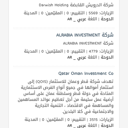
شركة الدرويش القابضة Darwish Holding
الزيارات: 5569 | التقييم: 0 | المقيّمين: 0 | المدينة
الدوحة
| اللغة
عربي _ AR
المنتدى
شركة ALRABIA INVESTMENT
كيو
مزاد
شركة ALRABIA INVESTMENT
الزيارات: 4779 | التقييم: 0 | المقيّمين: 0 | المدينة
كيو
الدوحة
| اللغة
عربي _ AR
نمبر
Qatar Oman Investment Co
كيو
تهدف شركة قطر وعمان للاستثمار (QOIS) إلى
كارز
استثمار أموالها في جميع أنواع الفرص الاستثمارية
المتاحة في دولة قطر وسلطنة عمان على أساس
أرضية عمل سليمة من أجل تعظيم عوائد المساهمين
كيو
والمساهمة في الاقتصاد ، التنمية التجارية
ماركت
والاجتماعية في كلا البلدين.
الزيارات: 3515 | التقييم: 0 | المقيّمين: 0 | المدينة
الدليل
الدوحة
| اللغة
عربي _ AR