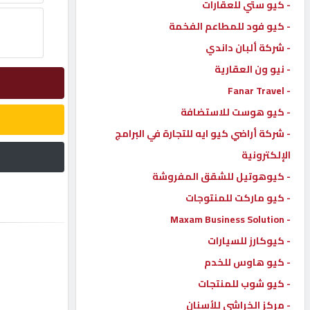
- كيو ستي للعقارات
إتصل
- كيو فود للمطاعم الفخمة
بنا
- شركة ألبان داندي
- نيو ون العقارية
إعلانات
- Fanar Travel
- كيو هوست للاستضافة
- شركة أراضي كيو ايه للتجارة في البرامج
الإلكترونية
المنتدى
- كيوهوتيل للشقق المفروشة
- كيو ماركت للمنتوجات
كيو
- Maxam Business Solution
مزاد
- كيوكارز للسيارات
- كيو هاوس للخدم
كيو
نمبر
- كيو شوب للمنتجات
- مركز الخراشي للأسنان