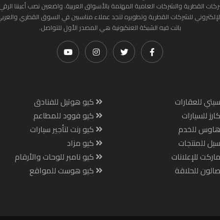
ركات القطرية والشركات العامية المهتمة بالأسواق العربية. واضعين نصب أعيننا الرقي
لإلكتروني للشركات القطرية وتطويره لتجد عملاء مناسبين في السوق القطري والعرب
باتت فيه الشبكة العنكبونية هي المصدر الأول للتواصل.
يتي للعقارات
كيو هوتيل للفنادق
ارز للسيارات
كيو فوود للمطاعم
هاوس للخدم
كيو رنت لتأجير سيارات
يل للمنتجات
كيو مزاد
اركت للإعلانات
كيو نامبر للوحات والأرقام
الون للحلاقة
كيو هوست للمواقع