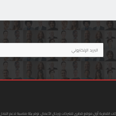
ات القطرية أول موقع قطري للشركات ورجال الأعمال. نوفر بيئة مناسبة لدعم التبادل 