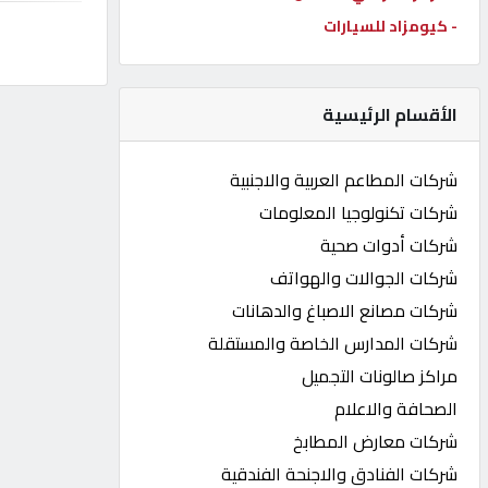
- كيومزاد للسيارات
كيو
كارز
الأقسام الرئيسية
كيو
ماركت
شركات المطاعم العربية والاجنبية
شركات تكنولوجيا المعلومات
الدليل
شركات أدوات صحية
القطري
شركات الجوالات والهواتف
شركات مصانع الاصباغ والدهانات
POWERED
شركات المدارس الخاصة والمستقلة
BY
QHOST
مراكز صالونات التجميل
الصحافة والاعلام
شركات معارض المطابخ
شركات الفنادق والاجنحة الفندقية