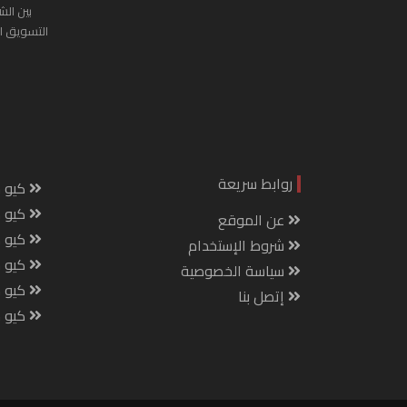
بين الش
التسويق ا
روابط سريعة
كيو س
كيو ك
عن الموقع
كيو 
شروط الإستخدام
كيو س
سياسة الخصوصية
كيو م
إتصل بنا
كيو ص