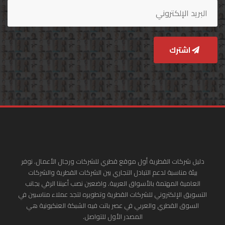
اشترك
دليل شركات القطرية أول موقع قطري للشركات ورجال الأعمال. نوفر
بيئة مناسبة لدعم التبادل التجاري بين الشركات القطرية والشركات
العامية المهتمة بالأسواق العربية. واضعين نصب أعيننا الرقي بجانب
التسويق الإلكتروني للشركات القطرية وتطويره لتجد عملاء مناسبين في
السوق القطري والعربي في عصر باتت فيه الشبكة العنكبونية هي
المصدر الأول للتواصل.