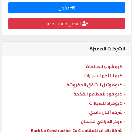
دخول
كيو
كارز
تسجيل حساب جديد
كيو
ماركت
الشركات المميزة
الدليل
- كيو شوب للمنتجات
القطري
- كيو للتأجير السيارات
- كيوهوتيل للشقق المفروشة
POWERED
- كيو فود للمطاعم الفخمة
BY
QHOST
- كيومزاد للسيارات
- شركة ألبان داندي
- مركز الخراشي للأسنان
- شركة باك اب للمقاولات Back Up Construction Co