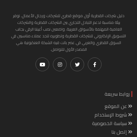
دليل شركات القطرية أول موقع قطري للشركات ورجال الأعمال. نوفر
بيئة مناسبة لدعم التبادل التجاري بين الشركات القطرية والشركات
العامية المهتمة بالأسواق العربية. واضعين نصب أعيننا الرقي بجانب
التسويق الإلكتروني للشركات القطرية وتطويره لتجد عملاء مناسبين في
السوق القطري والعربي في عصر باتت فيه الشبكة العنكبونية هي
المصدر الأول للتواصل.
روابط سريعة
عن الموقع
شروط الإستخدام
سياسة الخصوصية
إتصل بنا