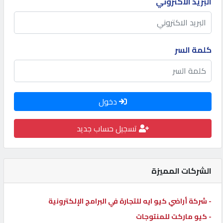
البريد الاكتروني
كيو
كارز
كلمة السر
كيو
ماركت
دخول
الدليل
القطري
تسجيل حساب جديد
POWERED
BY
الشركات المميزة
QHOST
- شركة أراضي كيو ايه للتجارة في البرامج الإلكترونية
- كيو ماركت للمنتوجات