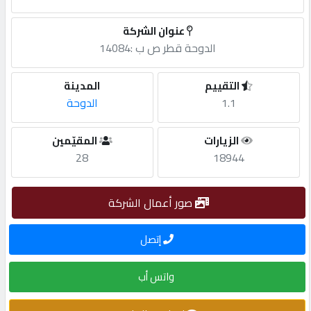
مطلوب
عنوان الشركة
الدوحة قطر ص ب :14084
طلب
التقييم
المدينة
اشتراك
1.1
الدوحة
الاحصائيات
الزيارات
المقيّمين
28
18944
الأقسام
صور أعمال الشركة
شركات
إتصل
مميزة
واتس أب
إبحث