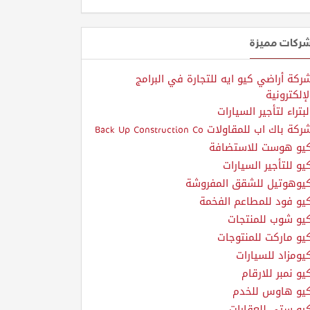
ركات مميزة
ركة أراضي كيو ايه للتجارة في البرامج
لإلكترونية
لبتراء لتأجير السيارات
ركة باك اب للمقاولات Back Up Construction Co
يو هوست للاستضافة
يو للتأجير السيارات
يوهوتيل للشقق المفروشة
يو فود للمطاعم الفخمة
يو شوب للمنتجات
يو ماركت للمنتوجات
يومزاد للسيارات
يو نمبر للارقام
يو هاوس للخدم
يو ستي للعقارات