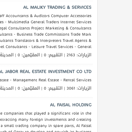
القطري
AL MALIKY TRADING & SERVICES
ff Accountants & Auditors Computer Accessories
s - Multimedia General Traders Internet Services
POWERED
egal Consultants Project Marketing & Consultants
BY
ultants - Business Trade Commissions Trade Mark
QHOST
ltants Translators & Interpreters Travel Agents &
el Consultants - Leisure Travel Services - General
الزيارات: 2163 | التقييم: 0 | المقيّمين: 0 | المدينة
AL JABOR REAL ESTATE INVESTMENT CO LTD
state - Management Real Estate - Rental Services
الزيارات: 3061 | التقييم: 0 | المقيّمين: 0 | المدينة
AL FAISAL HOLDING
te companies that played a significant role in the
ttracting many foreign investments and creating
a small trading company in spare parts, Al Faisal
wth of Qatar to develop and nourish its business