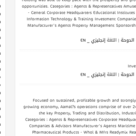
ش
opportunities. Categories : Agents & Representatives Amus
- General Corporate Headquarters Educational Institute
ش
Information Technology & Training Investment Companie
ش
Manufacturer's Agents Property Management Sponsorshi
ش
ش
الدوحة
| اللغة
إنجليزي _ EN
ش
ش
ش
Inv
ش
الدوحة
| اللغة
إنجليزي _ EN
م
م
ش
Focused on sustained, profitable growth and strongly
ش
growing economy, Aamal?s operations comprise of over 24 
ش
the key Property, Trading and Distribution, Indus
ش
Categories : Agents & Representatives Corporate Headquar
ش
Companies & Advisors Manufacturer's Agents Maritime 
Pharmaceutical Products - Whol & Mfrs Readymix Real
ش