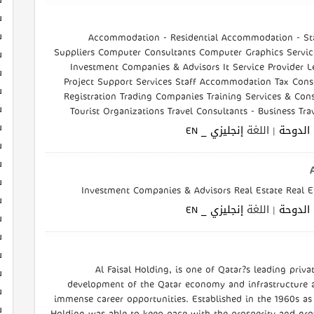
ش
ش
Accommodation - Residential Accommodation - Sta
Suppliers Computer Consultants Computer Graphics Service
ش
Investment Companies & Advisors It Service Provider L
ش
Project Support Services Staff Accommodation Tax Cons
ش
Registration Trading Companies Training Services & Consu
ش
Tourist Organizations Travel Consultants - Business Trav
ش
الدوحة
| اللغة
إنجليزي _ EN
ش
ش
ش
Investment Companies & Advisors Real Estate Real E
ش
الدوحة
| اللغة
إنجليزي _ EN
ش
ش
ش
Al Faisal Holding, is one of Qatar?s leading priva
ش
development of the Qatar economy and infrastructure a
ش
immense career opportunities. Established in the 1960s as 
ش
Holding was able to keep pace with the prosperity and gro