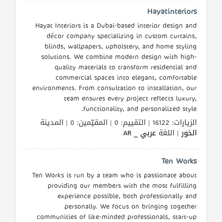
Hayatinteriors
Hayat Interiors is a Dubai-based interior design and
المنتدى
décor company specializing in custom curtains,
blinds, wallpapers, upholstery, and home styling
solutions. We combine modern design with high-
كيو
quality materials to transform residential and
مزاد
commercial spaces into elegant, comfortable
environments. From consultation to installation, our
team ensures every project reflects luxury,
كيو
functionality, and personalized style.
نمبر
الزيارات: 16122 | التقييم: 0 | المقيّمين: 0 | المدينة
الخور
| اللغة
عربي _ AR
كيو
كارز
Ten Works
Ten Works is run by a team who is passionate about
كيو
providing our members with the most fulfilling
ماركت
experience possible, both professionally and
personally. We focus on bringing together
الدليل
communities of like-minded professionals, start-up