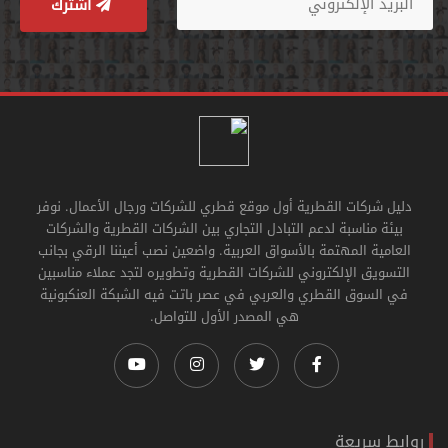
اشترك
دليل شركات القطرية أول موقع قطري للشركات ورجال الأعمال. نوفر
بيئة مناسبة لدعم التبادل التجاري بين الشركات القطرية والشركات
العامية المهتمة بالأسواق العربية. واضعين نصب أعيننا الرقي بجانب
التسويق الإلكتروني للشركات القطرية وتطويره لتجد عملاء مناسبين
في السوق القطري والعربي في عصر باتت فيه الشبكة العنكبونية
هي المصدر الأول للتواصل.
روابط سريعة