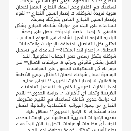
التجاري** ابدأ بالخطوة الأولى نحو تأسيس شركتك،
نساعدك في اختيار وحجز اسمك التجاري المميز لضمان
هوية فريدة لشركتك. 2. إصدار السجل التجاري** نقوم
بإصدار السجل التجاري الخاص بشركتك بسرعة،
لنساعدك على البدء في مزاولة نشاطك التجاري بشكل
قانوني. 3. إصدار رخصة البلدية** احصل على رخصة
البلدية اللازمة لتشغيل نشاطك في الموقع المناسب،
نعتني بكل التفاصيل المتعلقة بالإجراءات والمتطلبات
المحلية. 4. إصدار قيد المنشأة** نساعدك في تسجيل
شركتك بشكل رسمي ضمن الجهات الحكومية، لتبدأ
العمل بشكل قانوني ومرتب 5. موافقات العمال** نحن
نوفر لك كل التسهيلات للحصول على الموافقات
الرسمية لعمال شركتك لضمان الامتثال لجميع الأنظمة
والقوانين. 6. إصدار الكارت الضريبي** نتولى عملية
إصدار الكارت الضريبي الخاص بك لتسهيل تعاملاتك
الضريبية وتجنب أي تأخيرات. 7. دراسة الجدوى** نقدم
لك دراسة جدوى شاملة تساعدك في تقييم مشروعك
التجاري من جميع الجوانب الاقتصادية والمالية، لضمان
نجاح استثمارك. 8. الإقرار الضريبي** نسهل عليك
تقديم الإقرارات الضريبية المطلوبة في الوقت المحدد،
لتجنب أي مخالفات أو غرامات. اتصل بنا الآن لنبدأ معك
رحلة تأسيس شركتك، خطوة بخطوة، نحو النجاح