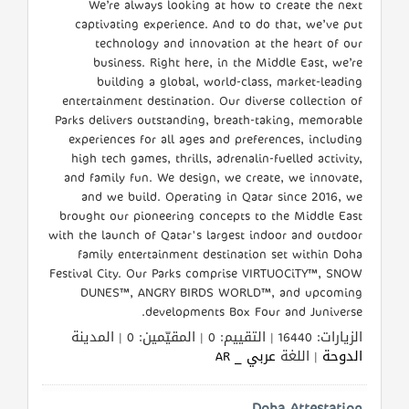
We’re always looking at how to create the next
captivating experience. And to do that, we’ve put
technology and innovation at the heart of our
business. Right here, in the Middle East, we’re
building a global, world-class, market-leading
entertainment destination. Our diverse collection of
Parks delivers outstanding, breath-taking, memorable
experiences for all ages and preferences, including
high tech games, thrills, adrenalin-fuelled activity,
and family fun. We design, we create, we innovate,
and we build. Operating in Qatar since 2016, we
brought our pioneering concepts to the Middle East
with the launch of Qatar's largest indoor and outdoor
family entertainment destination set within Doha
Festival City. Our Parks comprise VIRTUOCiTY™, SNOW
DUNES™, ANGRY BIRDS WORLD™, and upcoming
developments Box Four and Juniverse.
الزيارات: 16440 | التقييم: 0 | المقيّمين: 0 | المدينة
الدوحة
| اللغة
عربي _ AR
Doha Attestation