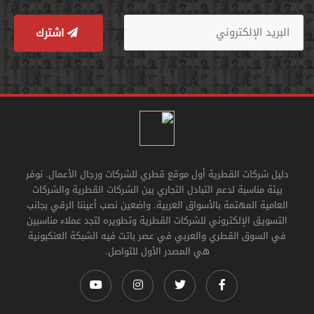
اشترك
دليل شركات القطرية أول موقع قطري للشركات ورجال الأعمال. نوفر
بيئة مناسبة لدعم التبادل التجاري بين الشركات القطرية والشركات
العامية المهتمة بالأسواق العربية. واضعين نصب أعيننا الرقي بجانب
التسويق الإلكتروني للشركات القطرية وتطويره لتجد عملاء مناسبين
في السوق القطري والعربي في عصر باتت فيه الشبكة العنكبونية
هي المصدر الأول للتواصل.