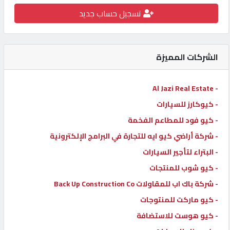
تسجيل حساب جديد
كيو
كارز
الشركات المميزة
كيو
ماركت
- Al Jazi Real Estate
- كيوكارز للسيارات
الدليل
القطري
- كيو فود للمطاعم الفخمة
- شركة أراضي كيو ايه للتجارة في البرامج الإلكترونية
- البتراء لتأجير السيارات
POWERED
BY
- كيو شوب للمنتجات
QHOST
- شركة باك اب للمقاولات Back Up Construction Co
- كيو ماركت للمنتوجات
- كيو هوست للاستضافة