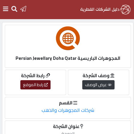
الرئيسية
دخول
المجوهرات الباريسية Persian Jewellary Doha Qatar
التسجيل
وصف الشركة
رابط الشركة
عرض الوصف
رابط الموقع
English
القسم
شركات المجوهرات والذهب
أضف
عنوان الشركة
اعلانك
الدوحة