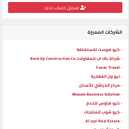
تسجيل حساب جديد
كيو
كارز
الشركات المميزة
كيو
ماركت
- كيو هوست للاستضافة
- شركة باك اب للمقاولات Back Up Construction Co
الدليل
القطري
- Fanar Travel
- نيو ون العقارية
- مركز الخراشي للأسنان
POWERED
BY
- Maxam Business Solution
QHOST
- كيو هاوس للخدم
- كيو شوب للمنتجات
- Al Jazi Real Estate