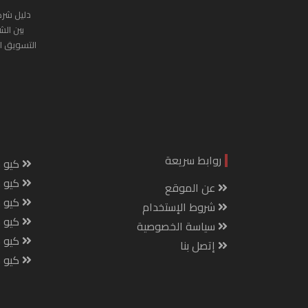
دليل شرك
بين الش
التسويق ا
روابط سريعة
كيو س
كيو ك
عن الموقع
كيو 
شروط الإستخدام
كيو س
سياسة الخصوصية
كيو م
إتصل بنا
كيو ص