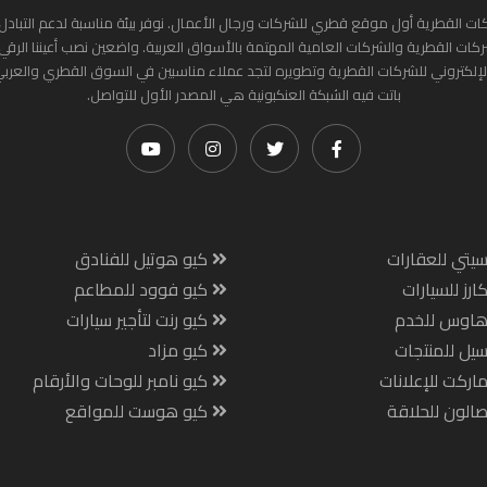
ات القطرية أول موقع قطري للشركات ورجال الأعمال. نوفر بيئة مناسبة لدعم التبادل 
ركات القطرية والشركات العامية المهتمة بالأسواق العربية. واضعين نصب أعيننا الرقي
لإلكتروني للشركات القطرية وتطويره لتجد عملاء مناسبين في السوق القطري والعرب
باتت فيه الشبكة العنكبونية هي المصدر الأول للتواصل.
يتي للعقارات
كيو هوتيل للفنادق
ارز للسيارات
كيو فوود للمطاعم
هاوس للخدم
كيو رنت لتأجير سيارات
يل للمنتجات
كيو مزاد
اركت للإعلانات
كيو نامبر للوحات والأرقام
الون للحلاقة
كيو هوست للمواقع