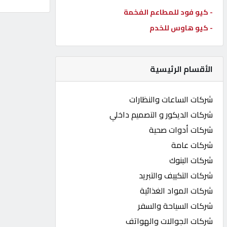
- كيو فود للمطاعم الفخمة
كيو
كارز
- كيو هاوس للخدم
كيو
الأقسام الرئيسية
ماركت
شركات الساعات والنظارات
الدليل
شركات الديكور و التصميم داخلي
القطري
شركات أدوات صحية
شركات عامة
POWERED
شركات البنوك
BY
QHOST
شركات التكييف والتبريد
شركات المواد الغذائية
شركات السياحة والسفر
شركات الجوالات والهواتف