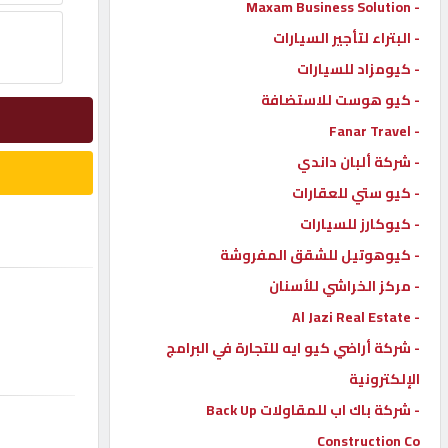
- Maxam Business Solution
إتصل
- البتراء لتأجير السيارات
بنا
- كيومزاد للسيارات
- كيو هوست للاستضافة
إعلانات
- Fanar Travel
- شركة ألبان داندي
- كيو ستي للعقارات
- كيوكارز للسيارات
المنتدى
- كيوهوتيل للشقق المفروشة
- مركز الخراشي للأسنان
كيو
- Al Jazi Real Estate
مزاد
- شركة أراضي كيو ايه للتجارة في البرامج
الإلكترونية
كيو
نمبر
- شركة باك اب للمقاولات Back Up
Construction Co