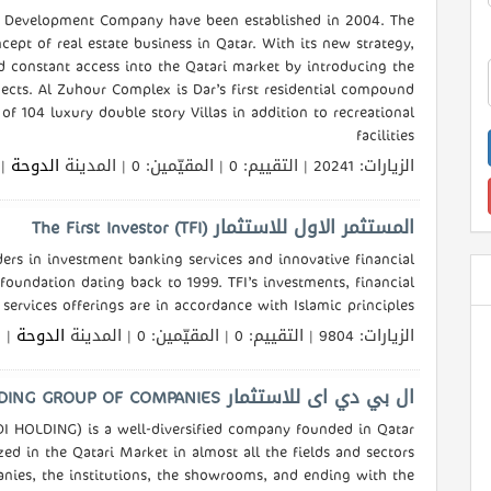
nd Development Company have been established in 2004. The
ncept of real estate business in Qatar. With its new strategy,
constant access into the Qatari market by introducing the
cts. Al Zuhour Complex is Dar’s first residential compound
f 104 luxury double story Villas in addition to recreational
facilities
الزيارات: 20241 | التقييم: 0 | المقيّمين: 0 | المدينة
الدوحة
ال
المستثمر الاول للاستثمار The First Investor (TFI)
ders in investment banking services and innovative financial
 foundation dating back to 1999. TFI’s investments, financial
services offerings are in accordance with Islamic principles.
الزيارات: 9804 | التقييم: 0 | المقيّمين: 0 | المدينة
الدوحة
الل
ال بي دي اى للاستثمار LBDI HOLDING GROUP OF COMPANIES
I HOLDING) is a well-diversified company founded in Qatar
zed in the Qatari Market in almost all the fields and sectors
anies, the institutions, the showrooms, and ending with the