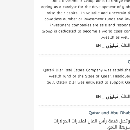
Doha Investment Group aims to bridge the 
acting as a catalyst for the development of glo
raise their capital. In volatile and uncertain 
countless number of investment funds and inv
investment companies are safe and respon
Group is dedicated to become a world class com
wealth as well 
| غة
إنجليزي _ EN
Qatari Diar Real Estate Company was establish
wealth fund of the State of Qatar. Headquar
Gulf, Qatari Diar was entrusted to support Q
| غة
إنجليزي _ EN
تصل قيمة رأس المال لمليارات الدولارات