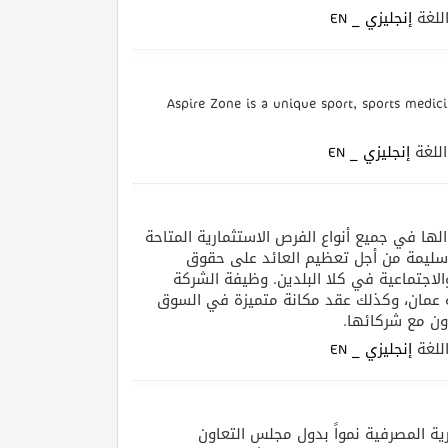
ريعة النمو
| غة
إنجليزي _ EN
Aspire Zone is a unique sport, sports medici
| لغة
إنجليزي _ EN
تهدف شركة قطر وعمان للاستثمار (QOIC) ع أنواع الفرص الاستثمارية المتاحة
سليمة من أجل تعظيم العائد على حقوق
لاجتماعية في كلا البلدين. وظيفة الشركة
عمان، وكذلك عقد مكانة متميزة في السوق
عاون مع شركائها
| غة
إنجليزي _ EN
ية المصرفية نمواً بدول مجلس التعاون