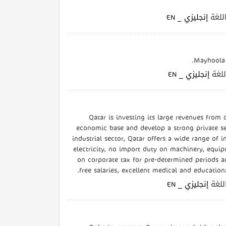
| غة
إنجليزي _ EN
Mayhoola 
| غة
إنجليزي _ EN
Qatar is investing its large revenues from 
economic base and develop a strong private sec
industrial sector, Qatar offers a wide range of 
electricity, no import duty on machinery, equip
on corporate tax for pre-determined periods a
free salaries, excellent medical and educationa
| غة
إنجليزي _ EN