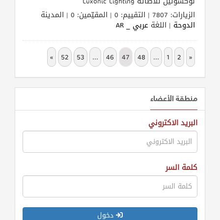
لوكسونيل للاضائة Luxonic Lighting
الزيارات: 7807 | التقييم: 0 | المقيّمين: 0 | المدينة
الدوحة
| اللغة
عربي _ AR
»
52
53
...
46
47
48
...
1
2
«
منطقة الأعضاء
البريد الاكتروني
كلمة السر
دخول