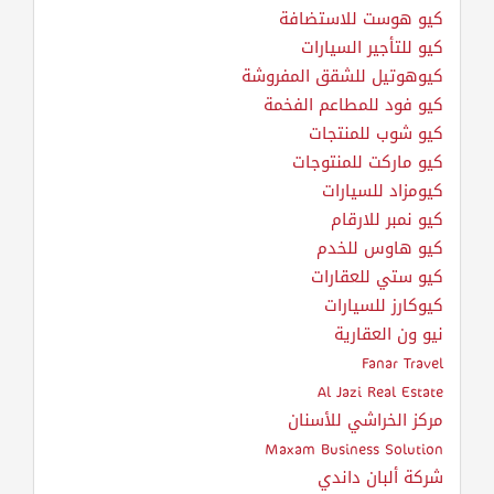
كيو هوست للاستضافة
كيو للتأجير السيارات
كيوهوتيل للشقق المفروشة
كيو فود للمطاعم الفخمة
كيو شوب للمنتجات
كيو ماركت للمنتوجات
كيومزاد للسيارات
كيو نمبر للارقام
كيو هاوس للخدم
كيو ستي للعقارات
كيوكارز للسيارات
نيو ون العقارية
Fanar Travel
Al Jazi Real Estate
مركز الخراشي للأسنان
Maxam Business Solution
شركة ألبان داندي