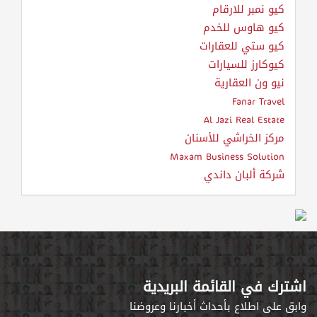
كيو نمبر للارقام
كيو هاوس للخدم
كيو ستي للعقارات
كيوكارز للسيارات
نيو ون العقارية
Fanar Travel
Al Jazi Real Estate
مركز الخراشي للأسنان
Maxam Business Solution
شركة ألبان داندي
اشترك في القائمة البريدية
وابق على اطلاع بأحداث أخبارنا وعروضنا