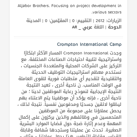
Aljabor Brothers. Focusing on project development in
various sectors.
الزيارات: 2612 | التقييم: 0 | المقيّمين: 0 | المدينة
الدوحة
| اللغة
عربي _ AR
Crompton International Camp
وجدت Crompton International المسار الأكثر ابتكارًا
واستراتيجية لتلبية احتياجات الصناعات المختلفة. مع
التركيز على الشركات المحلية والمتعددة الجنسيات ،
نستخدم معظم استراتيجيات التوظيف الحديثة
والتقليدية لتقديم أي متطلبات فورية للقوى العاملة
في الوقت المناسب. ن ناحية أخرى ، تعيد النتيجة
النتيجة الإيجابية لنموذج رعاية الموظفين لدينا ؛ من
ناحية أخرى ، فإنه يؤكد أن موظفينا يتم الاعتناء بهم
ليظلوا لائقين جسديًا ومدفوعين نفسياً. نتيجة لذلك ،
يحصل عملاؤنا على مجموعة من الموظفين
المتحمسين في وظائفهم والذين يركزون على إكمال
المهمة وعدم إثارة ضجة حول قضايا الموارد البشرية
الصغيرة. تحدث عن عمليتنا وستجدها شفافة وقابلة
للقياس وقابلة للتطوير. هذا يجعل عملائنا – مثلك –