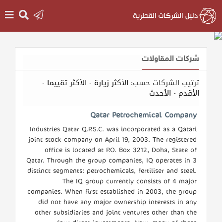
الرئيسية
شركات المقاولات
دخول
-
الأكثر تقييما
-
الأكثر زيارة
ترتيب الشركات حسب:
الأحدث
-
الأقدم
التسجيل
Qatar Petrochemical Company
Industries Qatar Q.P.S.C. was incorporated as a Qatari
English
joint stock company on April 19, 2003. The registered
office is located at P.O. Box 3212, Doha, State of
Qatar. Through the group companies, IQ operates in 3
distinct segments: petrochemicals, fertiliser and steel.
أضف
The IQ group currently consists of 4 major
اعلانك
companies. When first established in 2003, the group
did not have any major ownership interests in any
other subsidiaries and joint ventures other than the
مطلوب