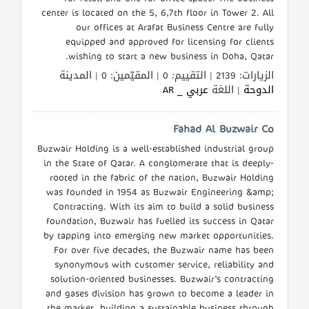
center is located on the 5, 6,7th floor in Tower 2. All
our offices at Arafat Business Centre are fully
equipped and approved for licensing for clients
wishing to start a new business in Doha, Qatar.
الزيارات: 2139 | التقييم: 0 | المقيّمين: 0 | المدينة
الدوحة
| اللغة
عربي _ AR
Fahad Al Buzwair Co
Buzwair Holding is a well-established industrial group
in the State of Qatar. A conglomerate that is deeply-
rooted in the fabric of the nation, Buzwair Holding
was founded in 1954 as Buzwair Engineering &amp;
Contracting. With its aim to build a solid business
foundation, Buzwair has fuelled its success in Qatar
by tapping into emerging new market opportunities.
For over five decades, the Buzwair name has been
synonymous with customer service, reliability and
solution-oriented businesses. Buzwair’s contracting
and gases division has grown to become a leader in
the market, building a sustainable business through