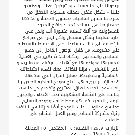
يربحوننا على منافسينا ، ويشركون معنا ، ويعتمدون
علينا – بشكل متكرر. يمكنك بسهولة التحقق من
مخرجاتنا مقابل اتفاقيات مستوى الخدمة وإعدادها
كمعيار صناعي. يساعد تحديد واضح للحدود
للمسؤولية مع آلية تسليم متبلورة أنت ونحن على
إدارة عمليتنا بشكل مستقل ولكن ليس في صوامع.
بالإضافة إلى ذلك ، نساعدك على الاحتفاظ بالسيطرة
على مشروعك. من خلال الوصول الكامل إلى جميع
المقابض والمفاتيح ، يمكنك إحداث تغيير في العملية
لتحسينها ومواءمتها مع أهداف شركتك. عندما يتعلق
الأمر بالتشغيل ، فإننا نتكاتف معك لفهم احتياجاتك
الأساسية وتخطيطها مقابل المزايا التي نقدمها.
هذه الإستراتيجية هي نتاج نموذج الملكية الخاص بنا.
إنه يسمح بتحديد نطاق المشروع وتقديم حل مناسب
يحافظ على التكلفة التشغيلية تحت الغطاء ، والجدول
الزمني للتنفيذ كما هو مخطط له ، وجودة التسليم
كما هو مطلوب. يجلب النموذج أيضًا خبرتنا في التنفيذ
ونية مشاركة المخاطر وسير العمل المنظم على
طاولتك.
الزيارات: 2639 | التقييم: 0 | المقيّمين: 0 | المدينة
الدوحة
| اللغة
عربي _ AR