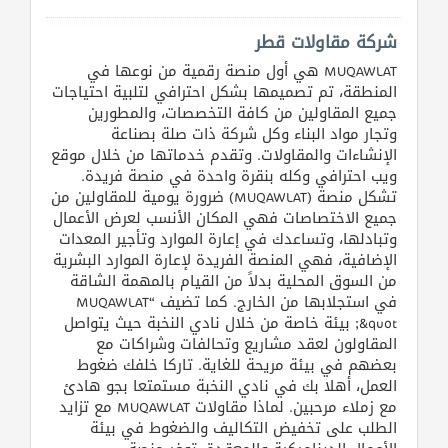
شركة مقاولات قطر
MUQAWLAT هي أول منصة رقمية من نوعها في
المنطقة، تم تصميمها بشكل احترافي لتلبية احتياجات
جميع المقاولين من كافة التخصصات، والمطورين
وتجار مواد البناء وكل شركة ذات صلة بصناعة
الإنشاءات والمقاولات. وتقدم خدماتها من خلال موقع
ويب احترافي وكله بنقرة واحدة في منصة فريدة.
تشكل منصة (MUQAWLAT) ضرورة يومية للمقاولين من
جميع الاختصاصات فهي المكان الأنسب لعرض الأعمال
وتبادلها، وتساعدك في إعارة الموارد وتأجير المعدات
الإضافية، فهي المنصة الفريدة لإعارة الموارد البشرية
من السوق المحلية بدلاً من القيام بالمهمة الشاقة
في استجلابها من الخارج. كما تضيف “MUQAWLAT
&quot; بيئة خاصة من خلال نادي النخبة حيث يتواصل
المقاولون لعقد مشاريع وتحالفات وشراكات مع
بعضهم في بيئة مريحة للغاية. تاركا خلفك ضغوط
العمل، أهلا بك في نادي النخبة مستمتعا بجو هادئ
مع زملاء مرحبين. لماذا مقاولات MUQAWLAT مع تزايد
الطلب على تخفيض التكاليف والضغوط في بيئة