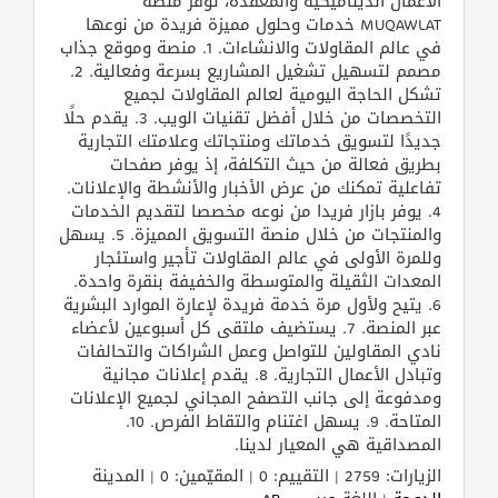
الأعمال الديناميكية والمعقدة، توفر منصة
MUQAWLAT خدمات وحلول مميزة فريدة من نوعها
في عالم المقاولات والانشاءات. 1. منصة وموقع جذاب
مصمم لتسهيل تشغيل المشاريع بسرعة وفعالية. 2.
تشكل الحاجة اليومية لعالم المقاولات لجميع
التخصصات من خلال أفضل تقنيات الويب. 3. يقدم حلًا
جديدًا لتسويق خدماتك ومنتجاتك وعلامتك التجارية
بطريق فعالة من حيث التكلفة، إذ يوفر صفحات
تفاعلية تمكنك من عرض الأخبار والأنشطة والإعلانات.
4. يوفر بازار فريدا من نوعه مخصصا لتقديم الخدمات
والمنتجات من خلال منصة التسويق المميزة. 5. يسهل
وللمرة الأولى في عالم المقاولات تأجير واستئجار
المعدات الثقيلة والمتوسطة والخفيفة بنقرة واحدة.
6. يتيح ولأول مرة خدمة فريدة لإعارة الموارد البشرية
عبر المنصة. 7. يستضيف ملتقى كل أسبوعين لأعضاء
نادي المقاولين للتواصل وعمل الشراكات والتحالفات
وتبادل الأعمال التجارية. 8. يقدم إعلانات مجانية
ومدفوعة إلى جانب التصفح المجاني لجميع الإعلانات
المتاحة. 9. يسهل اغتنام والتقاط الفرص. 10.
المصداقية هي المعيار لدينا.
الزيارات: 2759 | التقييم: 0 | المقيّمين: 0 | المدينة