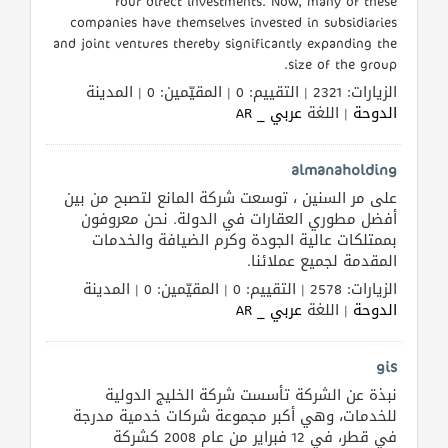
four direct investments. Now, many of these
companies have themselves invested in subsidiaries
طلب
and joint ventures thereby significantly expanding the
اشتراك
size of the group.
الزيارات: 2321 | التقييم: 0 | المقيّمين: 0 | المدينة
الدوحة
| اللغة
عربي _ AR
الاحصائيات
almanaholding
الأقسام
على مر السنين ، توسعت شركة المانع لتصبح من بين
أفضل مطوري العقارات في الدولة. نحن معروفون
شركات
بممتلكات عالية الجودة وكرم الضيافة والخدمات
مميزة
المقدمة لجميع عملائنا.
الزيارات: 2578 | التقييم: 0 | المقيّمين: 0 | المدينة
إبحث
الدوحة
| اللغة
عربي _ AR
إتصل
gis
بنا
نبذة عن الشركة تأسست شركة الخليج الدولية
للخدمات، وهي أكبر مجموعة شركات خدمية مدرجة
إعلانات
في قطر، في 12 فبراير من عام 2008 كشركة