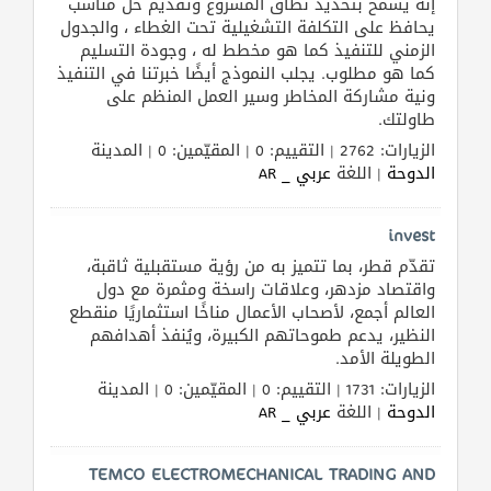
إنه يسمح بتحديد نطاق المشروع وتقديم حل مناسب
يحافظ على التكلفة التشغيلية تحت الغطاء ، والجدول
الزمني للتنفيذ كما هو مخطط له ، وجودة التسليم
كما هو مطلوب. يجلب النموذج أيضًا خبرتنا في التنفيذ
ونية مشاركة المخاطر وسير العمل المنظم على
طاولتك.
الزيارات: 2762 | التقييم: 0 | المقيّمين: 0 | المدينة
الدوحة
| اللغة
عربي _ AR
invest
تقدّم قطر، بما تتميز به من رؤية مستقبلية ثاقبة،
واقتصاد مزدهر، وعلاقات راسخة ومثمرة مع دول
العالم أجمع، لأصحاب الأعمال مناخًا استثماريًا منقطع
النظير، يدعم طموحاتهم الكبيرة، ويُنفذ أهدافهم
الطويلة الأمد.
الزيارات: 1731 | التقييم: 0 | المقيّمين: 0 | المدينة
الدوحة
| اللغة
عربي _ AR
TEMCO ELECTROMECHANICAL TRADING AND