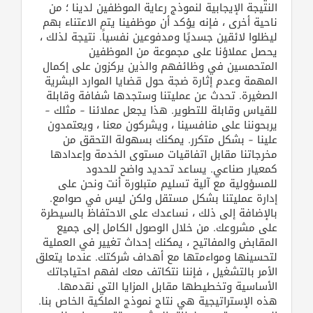
القطري
النتيجة الإيجابية لنموذج رعاية الموظفين لدينا ؛ من
ناحية أخرى ، فإنه يؤكد أن موظفينا يتم الاعتناء بهم
ليظلوا لائقين جسديًا ومدفوعين نفسياً. نتيجة لذلك ،
يحصل عملاؤنا على مجموعة من الموظفين
POWERED
المتحمسين في وظائفهم والذين يركزون على إكمال
BY
المهمة وعدم إثارة ضجة حول قضايا الموارد البشرية
QHOST
الصغيرة. تحدث عن عمليتنا وستجدها شفافة وقابلة
للقياس وقابلة للتطوير. هذا يجعل عملائنا – مثلك –
يربحوننا على منافسينا ، ويشركون معنا ، ويعتمدون
علينا – بشكل متكرر. يمكنك بسهولة التحقق من
مخرجاتنا مقابل اتفاقيات مستوى الخدمة وإعدادها
كمعيار صناعي. يساعد تحديد واضح للحدود
للمسؤولية مع آلية تسليم متبلورة أنت ونحن على
إدارة عمليتنا بشكل مستقل ولكن ليس في صوامع.
بالإضافة إلى ذلك ، نساعدك على الاحتفاظ بالسيطرة
على مشروعك. من خلال الوصول الكامل إلى جميع
المقابض والمفاتيح ، يمكنك إحداث تغيير في العملية
لتحسينها ومواءمتها مع أهداف شركتك. عندما يتعلق
الأمر بالتشغيل ، فإننا نتكاتف معك لفهم احتياجاتك
الأساسية وتخطيطها مقابل المزايا التي نقدمها.
هذه الإستراتيجية هي نتاج نموذج الملكية الخاص بنا.