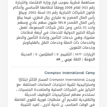
مساهمة قطرية بموجب قرار وزارة الاقتصاد والتجارة
رقم (42) لعام 2008 ووفقاً لنظامها الأساسي وأحكام
قانون الشركات التجارية رقم (5) لسنة 2002. ويبلغ
المنتدى
رأس المال المصرح به ملياري ريال قطري، فيما يبلغ
رأس المال المُصدر 185.8 مليون سهم عادي وسهم
واحد (1) خاص. ومن خلال شركات المجموعة، تعمل
كيو
شركة الخليج الدولية للخدمات في أربعة قطاعات
مزاد
متميزة، وهي خدمات التأمين وإعادة التأمين والحفر
والخدمات ذات الصلة وخدمات النقل بالهليكوبتر
وخدمات التموين.
كيو
نمبر
الزيارات: 1477 | التقييم: 0 | المقيّمين: 0 | المدينة
الدوحة
| اللغة
عربي _ AR
كيو
Crompton International Camp
كارز
وجدت Crompton International المسار الأكثر ابتكارًا
واستراتيجية لتلبية احتياجات الصناعات المختلفة. مع
كيو
التركيز على الشركات المحلية والمتعددة الجنسيات ،
ماركت
نستخدم معظم استراتيجيات التوظيف الحديثة
والتقليدية لتقديم أي متطلبات فورية للقوى العاملة
الدليل
في الوقت المناسب. ن ناحية أخرى ، تعيد النتيجة