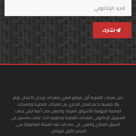
اشترك
دليل شركات القطرية أول موقع قطري للشركات ورجال الأعمال. نوفر
بيئة مناسبة لدعم التبادل التجاري بين الشركات القطرية والشركات
العامية المهتمة بالأسواق العربية. واضعين نصب أعيننا الرقي بجانب
التسويق الإلكتروني للشركات القطرية وتطويره لتجد عملاء مناسبين في
السوق القطري والعربي في عصر باتت فيه الشبكة العنكبونية هي
المصدر الأول للتواصل.