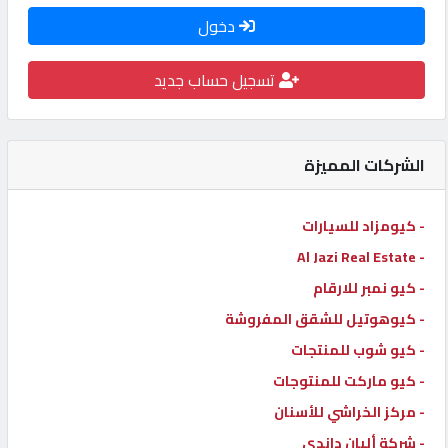
دخول
كيو
كارز
تسجيل حساب جديد
كيو
ماركت
الشركات المميزة
الدليل
- كيومزاد للسيارات
القطري
- Al Jazi Real Estate
- كيو نمبر للارقام
POWERED
- كيوهوتيل للشقق المفروشة
BY
QHOST
- كيو شوب للمنتجات
- كيو ماركت للمنتوجات
- مركز الخراشي للأسنان
- شركة ألبان داندي