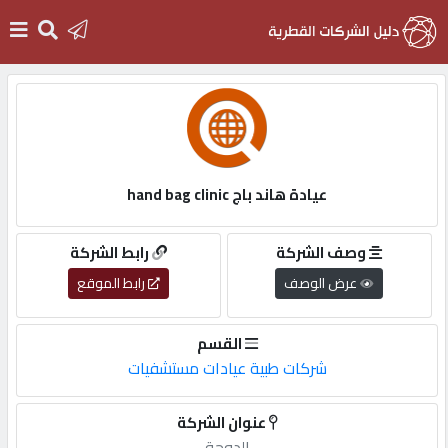
الرئيسية
دخول
عيادة هاند باج hand bag clinic
التسجيل
وصف الشركة
رابط الشركة
عرض الوصف
رابط الموقع
English
القسم
شركات طبية عيادات مستشفيات
أضف
عنوان الشركة
اعلانك
الدوحة