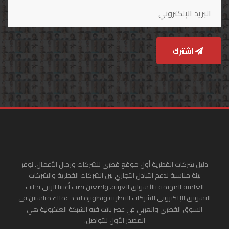
اشترك
دليل شركات القطرية أول موقع قطري للشركات ورجال الأعمال. نوفر
بيئة مناسبة لدعم التبادل التجاري بين الشركات القطرية والشركات
العامية المهتمة بالأسواق العربية. واضعين نصب أعيننا الرقي بجانب
التسويق الإلكتروني للشركات القطرية وتطويره لتجد عملاء مناسبين في
السوق القطري والعربي في عصر باتت فيه الشبكة العنكبونية هي
المصدر الأول للتواصل.