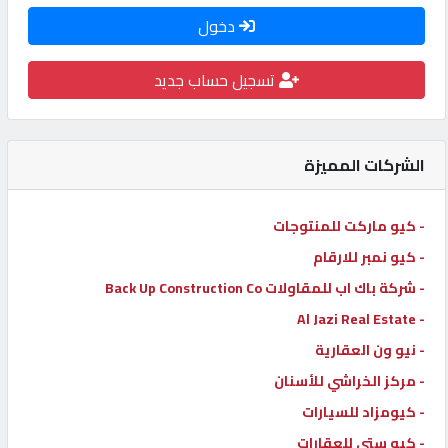
دخول
كيو
كارز
تسجيل حساب جديد
كيو
ماركت
الشركات المميزة
الدليل
- كيو ماركت للمنتوجات
القطري
- كيو نمبر للارقام
- شركة باك اب للمقاولات Back Up Construction Co
POWERED
- Al Jazi Real Estate
BY
QHOST
- نيو ون العقارية
- مركز الخراشي للأسنان
- كيومزاد للسيارات
- كيو ستي للعقارات