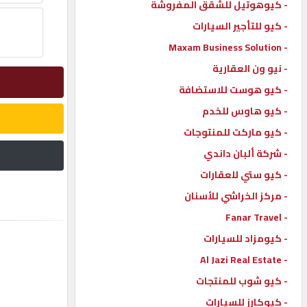
- كيوهوتيل للشقق المفروشة
إتصل
- كيو للتأجير السيارات
بنا
- Maxam Business Solution
- نيو ون العقارية
إعلانات
- كيو هوست للاستضافة
- كيو هاوس للخدم
- كيو ماركت للمنتوجات
- شركة ألبان داندي
المنتدى
- كيو ستي للعقارات
- مركز الخراشي للأسنان
كيو
- Fanar Travel
مزاد
- كيومزاد للسيارات
- Al Jazi Real Estate
كيو
نمبر
- كيو شوب للمنتجات
- كيوكارز للسيارات