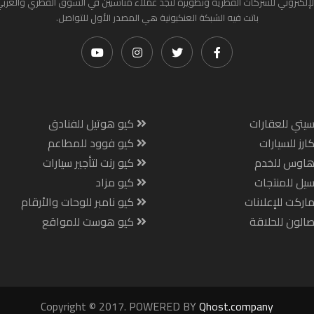
لإلكتروني للشركات القطرية وتطويره لتجد عملاء مناسبين في السوق القطري والعرب
باتت فيه الشبكة العنكبونية هي المصدر الأول للتواصل.
يتي للعقارات
كيو هوتيل للفنادق
ارز للسيارات
كيو فوود للمطاعم
هاوس للخدم
كيو رنت لتأجير سيارات
يل للمنتجات
كيو مزاد
اركت للإعلانات
كيو نامبر للوحات والأرقام
الون للحلاقة
كيو هوست للمواقع
Copyright © 2017. POWERED BY
Qhost.company