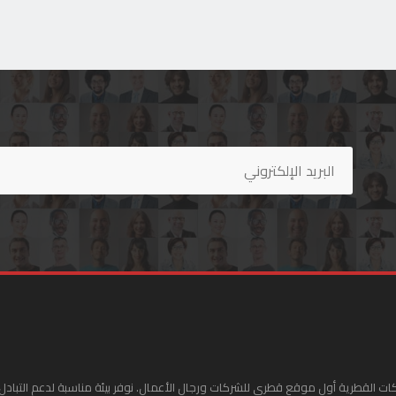
ات القطرية أول موقع قطري للشركات ورجال الأعمال. نوفر بيئة مناسبة لدعم التبادل 