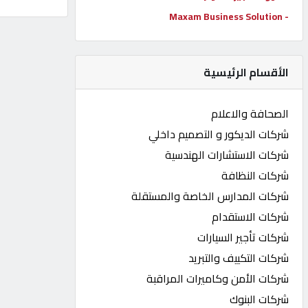
- Maxam Business Solution
كيو
كارز
الأقسام الرئيسية
كيو
ماركت
الصحافة والاعلام
شركات الديكور و التصميم داخلي
الدليل
شركات الاستشارات الهندسية
القطري
شركات النظافة
شركات المدارس الخاصة والمستقلة
POWERED
شركات الاستقدام
BY
QHOST
شركات تأجير السيارات
شركات التكييف والتبريد
شركات الأمن وكاميرات المراقبة
شركات البنوك