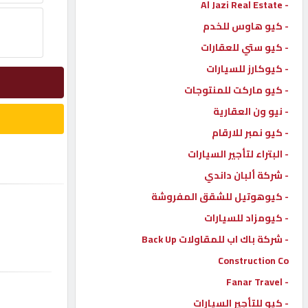
- Al Jazi Real Estate
إتصل
- كيو هاوس للخدم
بنا
- كيو ستي للعقارات
- كيوكارز للسيارات
إعلانات
- كيو ماركت للمنتوجات
- نيو ون العقارية
- كيو نمبر للارقام
- البتراء لتأجير السيارات
المنتدى
- شركة ألبان داندي
- كيوهوتيل للشقق المفروشة
كيو
مزاد
- كيومزاد للسيارات
- شركة باك اب للمقاولات Back Up
Construction Co
كيو
نمبر
- Fanar Travel
- كيو للتأجير السيارات