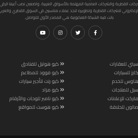
ركات القطرية والشركات العامية المهتمة بالأسواق العربية. واضعين نصب أعيننا الرقي
لإلكتروني للشركات القطرية وتطويره لتجد عملاء مناسبين في السوق القطري والعرب
باتت فيه الشبكة العنكبونية هي المصدر الأول للتواصل.
يتي للعقارات
كيو هوتيل للفنادق
ارز للسيارات
كيو فوود للمطاعم
هاوس للخدم
كيو رنت لتأجير سيارات
يل للمنتجات
كيو مزاد
اركت للإعلانات
كيو نامبر للوحات والأرقام
الون للحلاقة
كيو هوست للمواقع