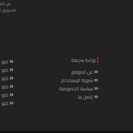
بين الش
التسويق ا
روابط سريعة
كيو س
كيو ك
عن الموقع
كيو 
شروط الإستخدام
كيو س
سياسة الخصوصية
كيو م
إتصل بنا
كيو ص