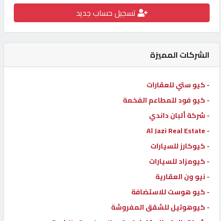
تسجيل حساب جديد
كيو
كارز
الشركات المميزة
كيو
ماركت
- كيو ستي للعقارات
- كيو فود للمطاعم الفخمة
الدليل
القطري
- شركة ألبان داندي
- Al Jazi Real Estate
- كيوكارز للسيارات
POWERED
BY
- كيومزاد للسيارات
QHOST
- نيو ون العقارية
- كيو هوست للاستضافة
- كيوهوتيل للشقق المفروشة