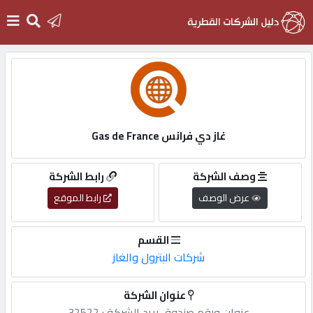
الرئيسية
دخول
غاز دي فرانس Gas de France
التسجيل
وصف الشركة
رابط الشركة
عرض الوصف
رابط الموقع
English
القسم
شركات البترول والغاز
أضف
عنوان الشركة
اعلانك
عنوان,ورقم,صندوق,بريد,الشركة,: 32522