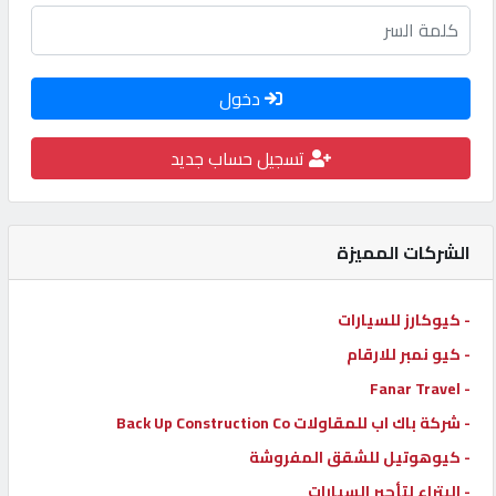
كيو
كارز
دخول
كيو
تسجيل حساب جديد
ماركت
الدليل
الشركات المميزة
القطري
- كيوكارز للسيارات
POWERED
BY
- كيو نمبر للارقام
QHOST
- Fanar Travel
- شركة باك اب للمقاولات Back Up Construction Co
- كيوهوتيل للشقق المفروشة
- البتراء لتأجير السيارات