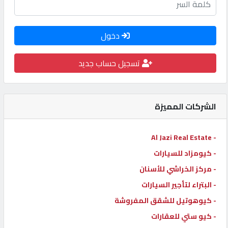
كيو
كارز
دخول
كيو
تسجيل حساب جديد
ماركت
الشركات المميزة
الدليل
القطري
- Al Jazi Real Estate
POWERED
- كيومزاد للسيارات
BY
- مركز الخراشي للأسنان
QHOST
- البتراء لتأجير السيارات
- كيوهوتيل للشقق المفروشة
- كيو ستي للعقارات