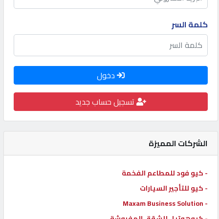
كيو
كلمة السر
كارز
كيو
ماركت
دخول
تسجيل حساب جديد
الدليل
القطري
الشركات المميزة
POWERED
BY
QHOST
- كيو فود للمطاعم الفخمة
- كيو للتأجير السيارات
- Maxam Business Solution
- كيوهوتيل للشقق المفروشة