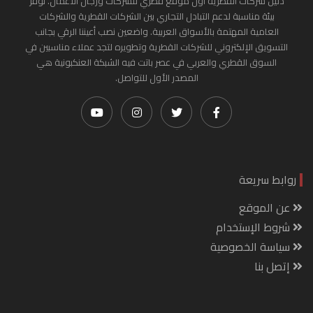
دليل شركات القطرية أول موقع قطري للشركات ورجال الأعمال. نوفر
بيئة مناسبة لدعم التبادل التجاري بين الشركات القطرية والشركات
العامية المهتمة بالأسواق العربية. واضعين نصب أعيننا الرقي بجانب
التسويق الإلكتروني للشركات القطرية وتطويره لتجد عملاء مناسبين في
السوق القطري والعربي في عصر باتت فيه الشبكة العنكبونية هي
المصدر الأول للتواصل.
روابط سريعة
عن الموقع
شروط الإستخدام
سياسة الخصوصية
إتصل بنا