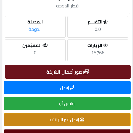
قطر الدوحه
مطلوب
التقييم
المدينة
0.0
الدوحة
طلب
اشتراك
الزيارات
المقيّمين
0
15766
الاحصائيات
صور أعمال الشركة
الأقسام
إتصل
شركات
واتس أب
مميزة
إتصل عبر الهاتف
إبحث