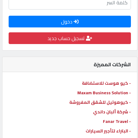
كيو
كارز
دخول
كيو
تسجيل حساب جديد
ماركت
الشركات المميزة
الدليل
القطري
- كيو هوست للاستضافة
POWERED
- Maxam Business Solution
BY
- كيوهوتيل للشقق المفروشة
QHOST
- شركة ألبان داندي
- Fanar Travel
- البتراء لتأجير السيارات