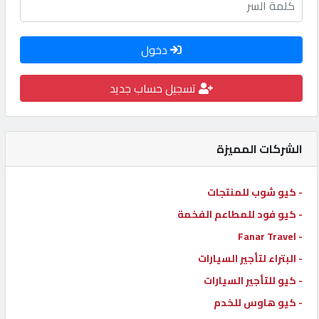
كيو
كارز
دخول
كيو
تسجيل حساب جديد
ماركت
الشركات المميزة
الدليل
القطري
- كيو شوب للمنتجات
POWERED
- كيو فود للمطاعم الفخمة
BY
- Fanar Travel
QHOST
- البتراء لتأجير السيارات
- كيو للتأجير السيارات
- كيو هاوس للخدم