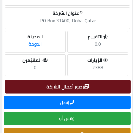
مطلوب
عنوان الشركة
PO Box 31400, Doha. Qatar.
طلب
التقييم
المدينة
اشتراك
0.0
الدوحة
الاحصائيات
الزيارات
المقيّمين
0
2388
الأقسام
صور أعمال الشركة
شركات
إتصل
مميزة
واتس أب
إبحث