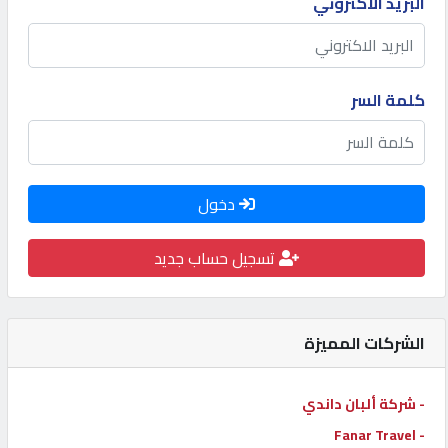
البريد الاكتروني
كيو
كارز
كلمة السر
كيو
ماركت
دخول
الدليل
القطري
تسجيل حساب جديد
POWERED
BY
الشركات المميزة
QHOST
- شركة ألبان داندي
- Fanar Travel