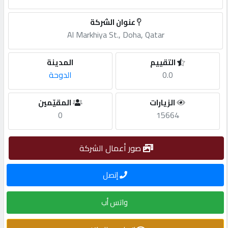
مطلوب
عنوان الشركة
Al Markhiya St., Doha, Qatar
طلب
التقييم
المدينة
اشتراك
0.0
الدوحة
الاحصائيات
الزيارات
المقيّمين
0
15664
الأقسام
صور أعمال الشركة
شركات
إتصل
مميزة
واتس أب
إبحث