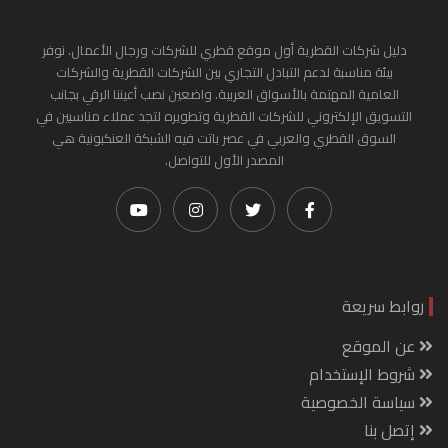
دليل شركات القطرية أول موقع قطري للشركات ورجال الأعمال. نوفر
بيئة مناسبة لدعم التبادل التجاري بين الشركات القطرية والشركات
العامية المهتمة بالأسواق العربية. واضعين نصب أعيننا الرقي بجانب
التسويق الإلكتروني للشركات القطرية وتطويره لتجد عملاء مناسبين في
السوق القطري والعربي في عصر باتت فيه الشبكة العنكبونية هي
المصدر الأول للتواصل.
روابط سريعة
عن الموقع
شروط الإستخدام
سياسة الخصوصية
إتصل بنا