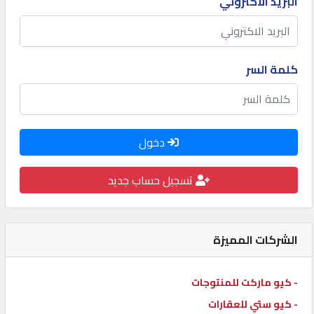
البريد الاكتروني
كيو
كارز
كلمة السر
كيو
ماركت
دخول
الدليل
القطري
تسجيل حساب جديد
POWERED
BY
الشركات المميزة
QHOST
- كيو ماركت للمنتوجات
- كيو ستي للعقارات