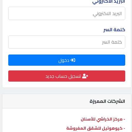
البريد الاكتروني
كيو
كارز
كلمة السر
كيو
ماركت
دخول
الدليل
القطري
تسجيل حساب جديد
POWERED
BY
الشركات المميزة
QHOST
- مركز الخراشي للأسنان
- كيوهوتيل للشقق المفروشة