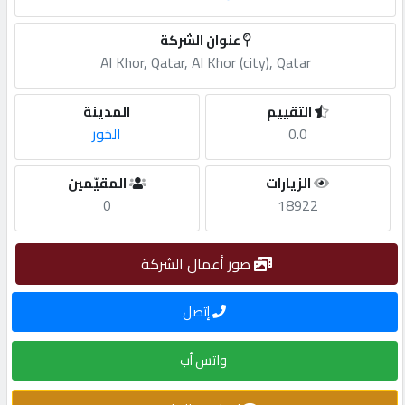
مطلوب
عنوان الشركة
Al Khor, Qatar, Al Khor (city), Qatar
طلب
التقييم
المدينة
اشتراك
0.0
الخور
الاحصائيات
الزيارات
المقيّمين
0
18922
الأقسام
صور أعمال الشركة
شركات
إتصل
مميزة
واتس أب
إبحث