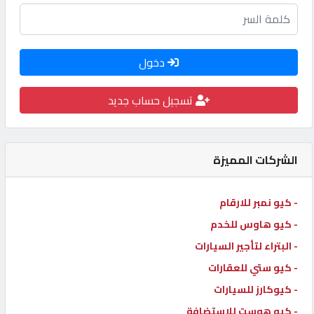
كيو
كارز
دخول
كيو
تسجيل حساب جديد
ماركت
الدليل
الشركات المميزة
القطري
- كيو نمبر للارقام
POWERED
BY
- كيو هاوس للخدم
QHOST
- البتراء لتأجير السيارات
- كيو ستي للعقارات
- كيوكارز للسيارات
- كيو هوست للاستضافة