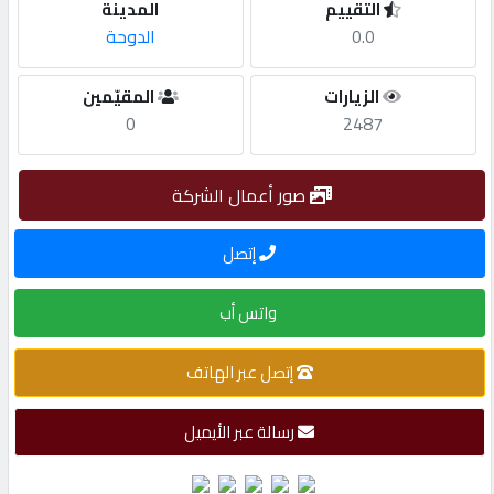
التقييم
المدينة
0.0
الدوحة
مطلوب
الزيارات
المقيّمين
طلب
0
2487
اشتراك
صور أعمال الشركة
الاحصائيات
إتصل
الأقسام
واتس أب
شركات
إتصل عبر الهاتف
مميزة
رسالة عبر الأيميل
إبحث