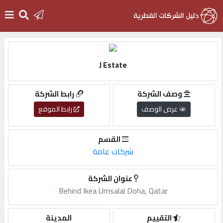
الرئيسية
J Estate
دخول
وصف الشركة
رابط الشركة
عرض الوصف
رابط الموقع
التسجيل
القسم
English
شركات عامة
عنوان الشركة
Behind Ikea Umsalal Doha, Qatar
أضف
اعلانك
التقييم
المدينة