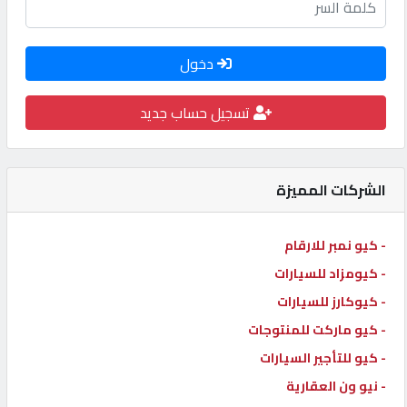
كيو
كارز
دخول
كيو
تسجيل حساب جديد
ماركت
الشركات المميزة
الدليل
القطري
- كيو نمبر للارقام
POWERED
- كيومزاد للسيارات
BY
- كيوكارز للسيارات
QHOST
- كيو ماركت للمنتوجات
- كيو للتأجير السيارات
- نيو ون العقارية