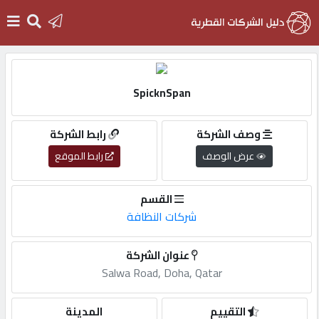
الرئيسية
SpicknSpan
دخول
وصف الشركة
رابط الشركة
عرض الوصف
رابط الموقع
التسجيل
القسم
English
شركات النظافة
عنوان الشركة
Salwa Road, Doha, Qatar
أضف
اعلانك
التقييم
المدينة