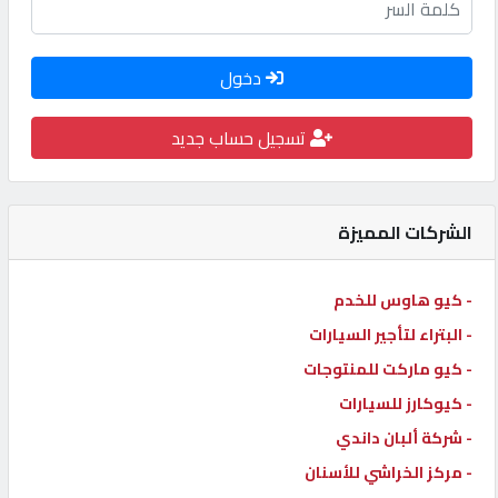
كيو
كارز
دخول
كيو
تسجيل حساب جديد
ماركت
الشركات المميزة
الدليل
القطري
- كيو هاوس للخدم
POWERED
- البتراء لتأجير السيارات
BY
- كيو ماركت للمنتوجات
QHOST
- كيوكارز للسيارات
- شركة ألبان داندي
- مركز الخراشي للأسنان