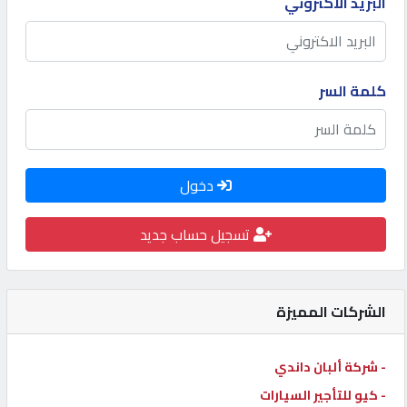
البريد الاكتروني
كيو
كارز
كلمة السر
كيو
ماركت
دخول
الدليل
القطري
تسجيل حساب جديد
POWERED
BY
الشركات المميزة
QHOST
- شركة ألبان داندي
- كيو للتأجير السيارات