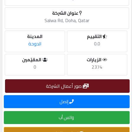
مطلوب
عنوان الشركة
Salwa Rd, Doha, Qatar
طلب
التقييم
المدينة
اشتراك
0.0
الدوحة
الاحصائيات
الزيارات
المقيّمين
0
2374
الأقسام
صور أعمال الشركة
شركات
إتصل
مميزة
واتس أب
إبحث