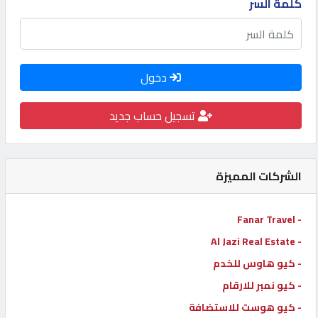
كلمة السر
كيو
كارز
دخول
كيو
ماركت
تسجيل حساب جديد
الدليل
القطري
الشركات المميزة
POWERED
- Fanar Travel
BY
- Al Jazi Real Estate
QHOST
- كيو هاوس للخدم
- كيو نمبر للارقام
- كيو هوست للاستضافة