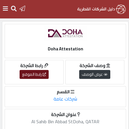
الرئيسية
دخول
Doha Attestation
وصف الشركة
رابط الشركة
التسجيل
عرض الوصف
رابط الموقع
English
القسم
شركات عامة
عنوان الشركة
أضف
Al Sahib Bin Abbad StDoha, QATAR
اعلانك