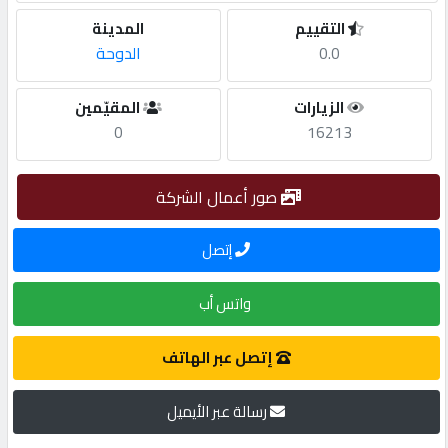
التقييم
المدينة
مطلوب
0.0
الدوحة
طلب
الزيارات
المقيّمين
0
16213
اشتراك
صور أعمال الشركة
الاحصائيات
إتصل
الأقسام
واتس أب
شركات
مميزة
إتصل عبر الهاتف
رسالة عبر الأيميل
إبحث