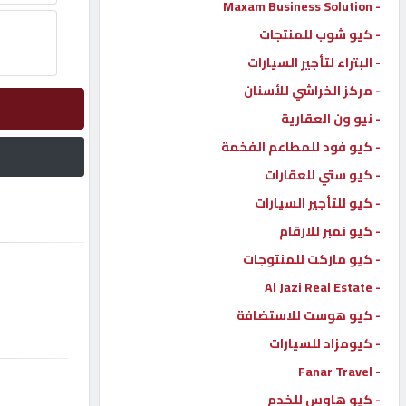
- Maxam Business Solution
إتصل
- كيو شوب للمنتجات
بنا
- البتراء لتأجير السيارات
- مركز الخراشي للأسنان
إعلانات
- نيو ون العقارية
- كيو فود للمطاعم الفخمة
- كيو ستي للعقارات
- كيو للتأجير السيارات
المنتدى
- كيو نمبر للارقام
- كيو ماركت للمنتوجات
كيو
- Al Jazi Real Estate
مزاد
- كيو هوست للاستضافة
- كيومزاد للسيارات
كيو
نمبر
- Fanar Travel
- كيو هاوس للخدم