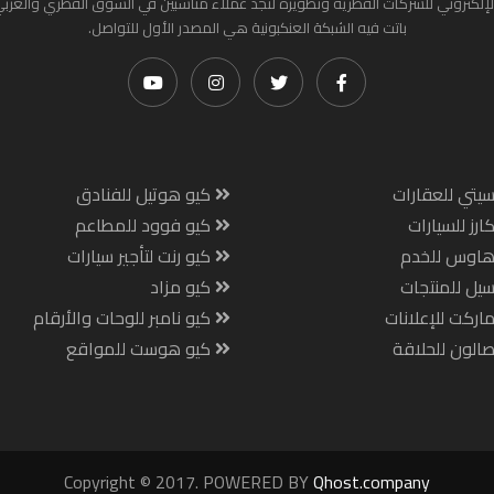
لإلكتروني للشركات القطرية وتطويره لتجد عملاء مناسبين في السوق القطري والعرب
باتت فيه الشبكة العنكبونية هي المصدر الأول للتواصل.
يتي للعقارات
كيو هوتيل للفنادق
ارز للسيارات
كيو فوود للمطاعم
هاوس للخدم
كيو رنت لتأجير سيارات
يل للمنتجات
كيو مزاد
اركت للإعلانات
كيو نامبر للوحات والأرقام
الون للحلاقة
كيو هوست للمواقع
Copyright © 2017. POWERED BY
Qhost.company