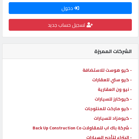
دخول
كيو
كارز
تسجيل حساب جديد
كيو
ماركت
الشركات المميزة
الدليل
- كيو هوست للاستضافة
القطري
- كيو ستي للعقارات
- نيو ون العقارية
POWERED
- كيوكارز للسيارات
BY
QHOST
- كيو ماركت للمنتوجات
- كيومزاد للسيارات
- شركة باك اب للمقاولات Back Up Construction Co
- البتراء لتأجير السيارات