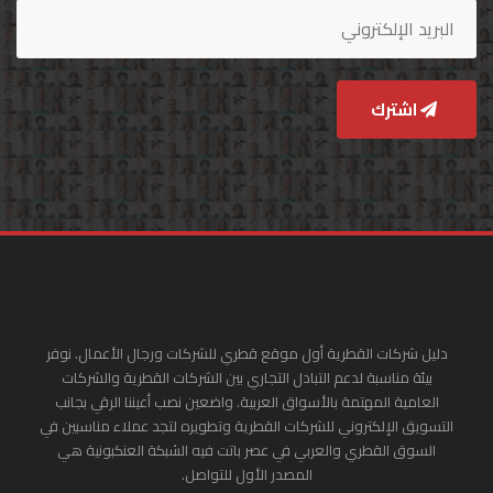
اشترك
دليل شركات القطرية أول موقع قطري للشركات ورجال الأعمال. نوفر
بيئة مناسبة لدعم التبادل التجاري بين الشركات القطرية والشركات
العامية المهتمة بالأسواق العربية. واضعين نصب أعيننا الرقي بجانب
التسويق الإلكتروني للشركات القطرية وتطويره لتجد عملاء مناسبين في
السوق القطري والعربي في عصر باتت فيه الشبكة العنكبونية هي
المصدر الأول للتواصل.