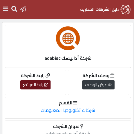
الرئيسية
دخول
شركة أدابيسك adabisc
التسجيل
وصف الشركة
رابط الشركة
عرض الوصف
رابط الموقع
English
القسم
شركات تكنولوجيا المعلومات
أضف
عنوان الشركة
اعلانك
شركة أدابيسك adabisc