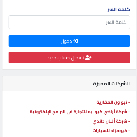
كيو
كلمة السر
كارز
كيو
دخول
ماركت
تسجيل حساب جديد
الدليل
القطري
الشركات المميزة
POWERED
BY
- نيو ون العقارية
QHOST
- شركة أراضي كيو ايه للتجارة في البرامج الإلكترونية
- شركة ألبان داندي
- كيومزاد للسيارات