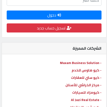
كيو
كارز
دخول
تسجيل حساب جديد
كيو
ماركت
الشركات المميزة
الدليل
القطري
- Maxam Business Solution
- كيو هاوس للخدم
POWERED
BY
- كيو ستي للعقارات
QHOST
- مركز الخراشي للأسنان
- كيومزاد للسيارات
- Al Jazi Real Estate