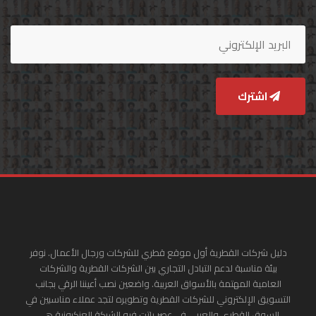
اشترك
دليل شركات القطرية أول موقع قطري للشركات ورجال الأعمال. نوفر
بيئة مناسبة لدعم التبادل التجاري بين الشركات القطرية والشركات
العامية المهتمة بالأسواق العربية. واضعين نصب أعيننا الرقي بجانب
التسويق الإلكتروني للشركات القطرية وتطويره لتجد عملاء مناسبين في
السوق القطري والعربي في عصر باتت فيه الشبكة العنكبونية هي