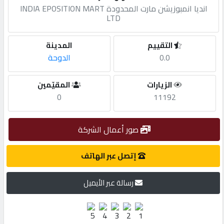
انديا انمبوزيشن مارت المحدودة INDIA EPOSITION MART
LTD
مطلوب
التقييم
المدينة
طلب
0.0
الدوحة
اشتراك
الزيارات
المقيّمين
0
11192
الاحصائيات
صور أعمال الشركة
الأقسام
إتصل عبر الهاتف
شركات
مميزة
رسالة عبر الأيميل
إبحث