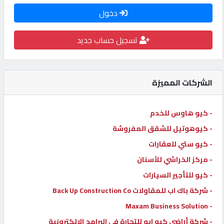
دخول
كيو
كارز
تسجيل حساب جديد
كيو
ماركت
الشركات المميزة
الدليل
- كيو هاوس للخدم
القطري
- كيوهوتيل للشقق المفروشة
- كيو ستي للعقارات
POWERED
- مركز الخراشي للأسنان
BY
QHOST
- كيو للتأجير السيارات
- شركة باك اب للمقاولات Back Up Construction Co
- Maxam Business Solution
- شركة أراضي كيو ايه للتجارة في البرامج الإلكترونية