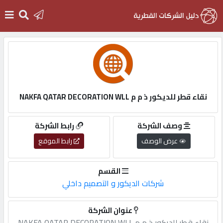
الرئيسية
دخول
نقاء قطر للديكور ذ م م NAKFA QATAR DECORATION WLL
التسجيل
وصف الشركة
رابط الشركة
عرض الوصف
رابط الموقع
English
القسم
شركات الديكور و التصميم داخلي
أضف
عنوان الشركة
اعلانك
نقاء قطر للديكور ذ م م NAKFA QATAR DECORATION WLL