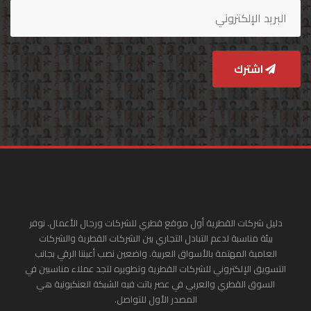
اشترك
دليل شركات القطرية أول موقع قطري للشركات ورجال الأعمال. نوفر
بيئة مناسبة لدعم التبادل التجاري بين الشركات القطرية والشركات
العامية المهتمة بالأسواق العربية. واضعين نصب أعيننا الرقي بجانب
التسويق الإلكتروني للشركات القطرية وتطويره لتجد عملاء مناسبين في
السوق القطري والعربي في عصر باتت فيه الشبكة العنكبونية هي
المصدر الأول للتواصل.