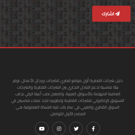
اشترك
دليل شركات القطرية أول موقع قطري للشركات ورجال الأعمال. نوفر
بيئة مناسبة لدعم التبادل التجاري بين الشركات القطرية والشركات
العامية المهتمة بالأسواق العربية. واضعين نصب أعيننا الرقي بجانب
التسويق الإلكتروني للشركات القطرية وتطويره لتجد عملاء مناسبين في
السوق القطري والعربي في عصر باتت فيه الشبكة العنكبونية هي
المصدر الأول للتواصل.