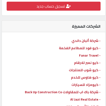
تسجيل حساب جديد
كيو
كارز
الشركات المميزة
كيو
ماركت
- شركة ألبان داندي
- كيو فود للمطاعم الفخمة
الدليل
القطري
- Fanar Travel
- كيو نمبر للارقام
- كيو شوب للمنتجات
POWERED
BY
- كيو هاوس للخدم
QHOST
- كيومزاد للسيارات
- شركة باك اب للمقاولات Back Up Construction Co
- Al Jazi Real Estate