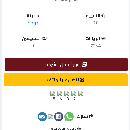
مطلوب
التقييم
المدينة
0.0
الدوحة
طلب
الزيارات
المقيّمين
اشتراك
0
7954
الاحصائيات
صور أعمال الشركة
الأقسام
إتصل عبر الهاتف
شركات
مميزة
شارك :
إبحث
تاريخ الإضافة