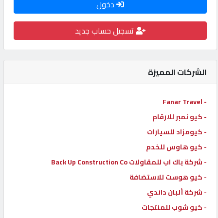
دخول
كيو
كارز
تسجيل حساب جديد
كيو
ماركت
الشركات المميزة
الدليل
- Fanar Travel
القطري
- كيو نمبر للارقام
- كيومزاد للسيارات
POWERED
- كيو هاوس للخدم
BY
- شركة باك اب للمقاولات Back Up Construction Co
QHOST
- كيو هوست للاستضافة
- شركة ألبان داندي
- كيو شوب للمنتجات