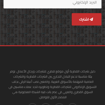
اشترك
دليل شركات القطرية أول موقع قطري للشركات ورجال الأعمال. نوفر
بيئة مناسبة لدعم التبادل التجاري بين الشركات القطرية والشركات
العامية المهتمة بالأسواق العربية. واضعين نصب أعيننا الرقي بجانب
التسويق الإلكتروني للشركات القطرية وتطويره لتجد عملاء مناسبين في
السوق القطري والعربي في عصر باتت فيه الشبكة العنكبونية هي
المصدر الأول للتواصل.