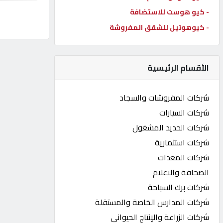
- كيو هوست للاستضافة
كيو
كارز
- كيوهوتيل للشقق المفروشة
كيو
الأقسام الرئيسية
ماركت
شركات المفروشات والسجاد
الدليل
شركات السيارات
القطري
شركات الحديد المشغول
شركات استثمارية
POWERED
شركات المعدات
BY
QHOST
الصحافة والاعلام
شركات برك السباحة
شركات المدارس الخاصة والمستقلة
شركات الزراعة والإنتاج الحيواني