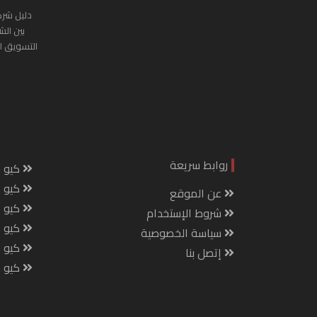
دليل شرك
بين الش
التسويق ا
روابط سريعة
كيو س
كيو ك
عن الموقع
كيو 
شروط الإستخدام
كيو س
سياسة الخصوصية
كيو م
إتصل بنا
كيو ص