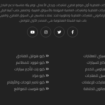
ات القطرية أول موقع قطري للشركات ورجال الأعمال. نوفر بيئة مناسبة لدعم التبادل 
ركات القطرية والشركات العامية المهتمة بالأسواق العربية. واضعين نصب أعيننا الرقي
لإلكتروني للشركات القطرية وتطويره لتجد عملاء مناسبين في السوق القطري والعرب
باتت فيه الشبكة العنكبونية هي المصدر الأول للتواصل.
يتي للعقارات
كيو هوتيل للفنادق
ارز للسيارات
كيو فوود للمطاعم
هاوس للخدم
كيو رنت لتأجير سيارات
يل للمنتجات
كيو مزاد
اركت للإعلانات
كيو نامبر للوحات والأرقام
الون للحلاقة
كيو هوست للمواقع