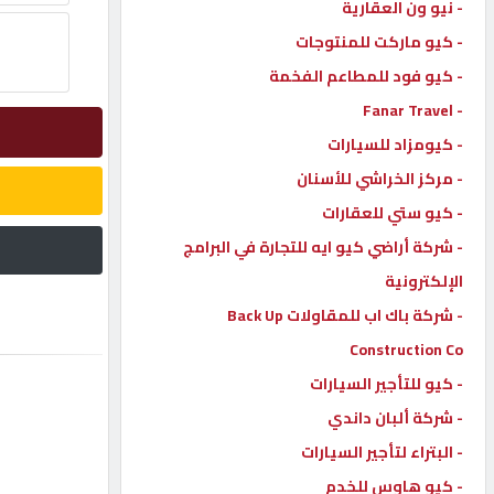
- نيو ون العقارية
إتصل
- كيو ماركت للمنتوجات
بنا
- كيو فود للمطاعم الفخمة
- Fanar Travel
إعلانات
- كيومزاد للسيارات
- مركز الخراشي للأسنان
- كيو ستي للعقارات
- شركة أراضي كيو ايه للتجارة في البرامج
المنتدى
الإلكترونية
- شركة باك اب للمقاولات Back Up
كيو
مزاد
Construction Co
- كيو للتأجير السيارات
- شركة ألبان داندي
كيو
نمبر
- البتراء لتأجير السيارات
- كيو هاوس للخدم