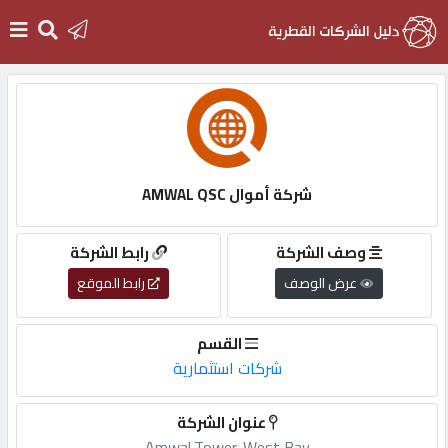
الرئيسية
دخول
شركة أموال AMWAL QSC
التسجيل
وصف الشركة
رابط الشركة
عرض الوصف
رابط الموقع
English
القسم
شركات استثمارية
أضف
عنوان الشركة
اعلانك
Amwal,Tower,,West,Bay