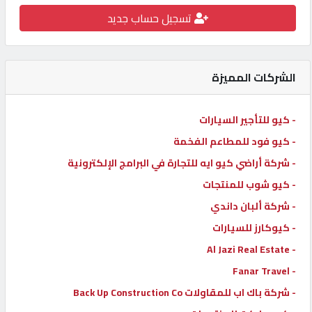
تسجيل حساب جديد
كيو
كارز
الشركات المميزة
كيو
ماركت
- كيو للتأجير السيارات
- كيو فود للمطاعم الفخمة
الدليل
القطري
- شركة أراضي كيو ايه للتجارة في البرامج الإلكترونية
- كيو شوب للمنتجات
- شركة ألبان داندي
POWERED
BY
- كيوكارز للسيارات
QHOST
- Al Jazi Real Estate
- Fanar Travel
- شركة باك اب للمقاولات Back Up Construction Co