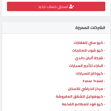
تسجيل حساب جديد
كيو
كارز
الشركات المميزة
كيو
ماركت
- كيو ستي للعقارات
- كيو شوب للمنتجات
الدليل
القطري
- شركة ألبان داندي
- البتراء لتأجير السيارات
- كيوكارز للسيارات
POWERED
BY
- Fanar Travel
QHOST
- مركز الخراشي للأسنان
- كيوهوتيل للشقق المفروشة
- كيو فود للمطاعم الفخمة