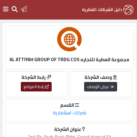
الرئيسية
دخول
مجموعة العطية للتجاره AL ATTIYAH GROUP OF TRDG COS
التسجيل
وصف الشركة
رابط الشركة
عرض الوصف
رابط الموقع
English
القسم
شركات استثمارية
أضف
عنوان الشركة
اعلانك
2nd,Flr,,Arab,Bank,Bldg,,Grand,Hamad,St