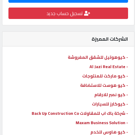
كيو
تسجيل حساب جديد
كارز
كيو
الشركات المميزة
ماركت
- كيوهوتيل للشقق المفروشة
الدليل
- Al Jazi Real Estate
القطري
- كيو ماركت للمنتوجات
- كيو هوست للاستضافة
POWERED
- كيو نمبر للارقام
BY
QHOST
- كيوكارز للسيارات
- شركة باك اب للمقاولات Back Up Construction Co
- Maxam Business Solution
- كيو هاوس للخدم