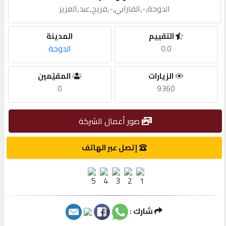
الدوحة,-,الفارابي,-,فريج,عبد,العزيز
مطلوب
التقييم
المدينة
0.0
الدوحة
طلب
اشتراك
الزيارات
المقيّمين
0
9360
الاحصائيات
صور أعمال الشركة
الأقسام
إتصل عبر الهاتف
شركات
مميزة
شارك :
إبحث